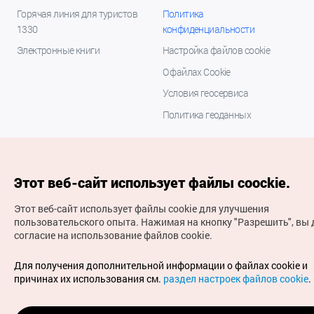
Горячая линия для туристов
Политика
1330
конфиденциальности
Электронные книги
Настройка файлов cookie
О файлах Cookie
Условия геосервиса
Политика геоданных
Этот веб-сайт использует файлы coockie.
Этот веб-сайт использует файлы cookie для улучшения
пользовательского опыта.
Нажимая на кнопку "Разрешить", вы 
согласие на использование файлов cookie.
(с) Национальная организация туризма Кореи Все
права защищены
Для получения дополнительной информации о файлах cookie и
Для извещения об ошибках и проблемах, связанных с
причинах их использования см.
раздел настроек файлов cookie
.
работой веб-сайта, направляйте ваши запросы на
официальный адрес электронной почты