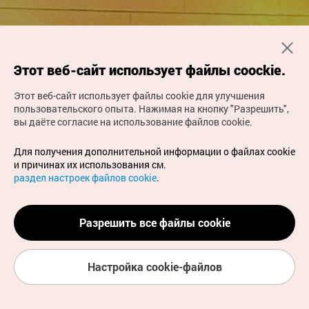
Этот веб-сайт использует файлы coockie.
Этот веб-сайт использует файлы cookie для улучшения
пользовательского опыта.
Нажимая на кнопку "Разрешить",
вы даёте согласие на использование файлов cookie.
Для получения дополнительной информации о файлах cookie
Добро пожаловать в
и причинах их использования см.
раздел настроек файлов cookie
.
Представительство
Организации туризма Кореи в
Тут начинается ваше путешествие в Южную Корею
Разрешить все файлы cookie
Алматы
Настройка cookie-файлов
О представительствах