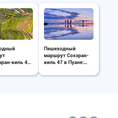
одный
Пешеходный
ут
маршрут Сохэран-
ран-киль 42
киль 47 в Пуане:
э, у южного
прогулки вдоль
орейского
побережья на
строва
закате