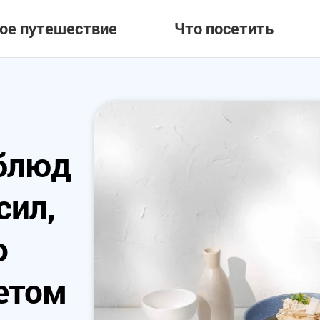
вое путешествие
Что посетить
 блюд
[Корея за пре
сил,
②] Путешестви
о
Чхончжу и це
етом
регионам пря