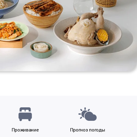
ародный
нчжу
Проживание
Прогноз погоды