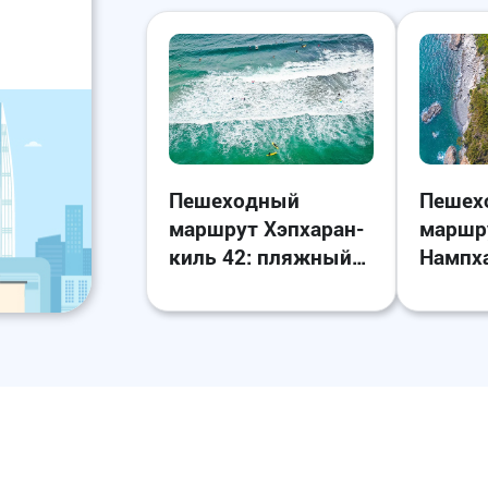
Пешеходный
Пешех
маршрут Хэпхаран-
маршр
киль 42: пляжный
Нампха
треккинг среди
в Намх
лучших пейзажей
края К
Яняна
полуо