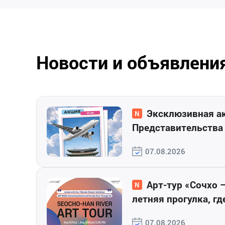
Новости и объявлени
Эксклюзивная акция от
Представительства
Владивостоке и сет
07.08.2026
магазинов «Каори»
Арт-тур «Сочхо – Ханган 2026»:
летняя прогулка, г
искусство и ре
07.08.2026