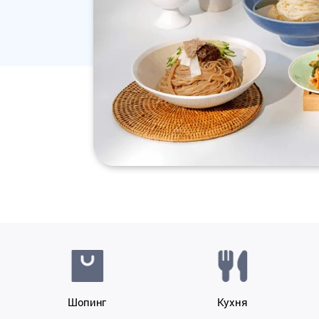
через Междун
аэропорт Чхо
Шопинг
Кухня