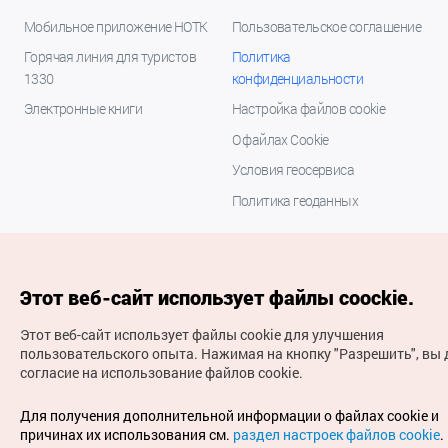
Мобильное приложение НОТК
Пользовательское соглашение
Горячая линия для туристов
Политика
1330
конфиденциальности
Электронные книги
Настройка файлов cookie
О файлах Cookie
Условия геосервиса
Политика геоданных
Этот веб-сайт использует файлы coockie.
Этот веб-сайт использует файлы cookie для улучшения
пользовательского опыта.
Нажимая на кнопку "Разрешить", вы 
согласие на использование файлов cookie.
(с) Национальная организация туризма Кореи Все
права защищены
Для получения дополнительной информации о файлах cookie и
Для извещения об ошибках и проблемах, связанных с
причинах их использования см.
раздел настроек файлов cookie
.