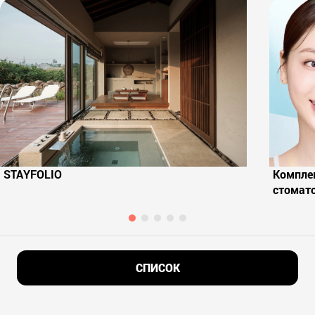
STAYFOLIO
Комплек
стомат
СПИСОК