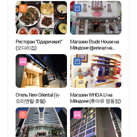
Ресторан "Одаричжип"
Магазин Etude House на
Корей
(오다리집)
Мёндоне (филиал на
филат
Чхунмуро) (에뛰드하우스
музе
명동 충무로점)
우표문
Отель New Oriental (뉴
Магазин WHO.A.U на
Сеуль
오리엔탈 호텔)
Мёндоне (후아유 명동점)
турис
(서
터)