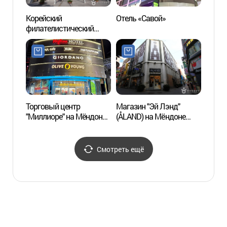
Корейский
Отель «Савой»
Худож
филателистический
Мён
музей (우표박물관 ((구.
우표문화누리))
Торговый центр
Магазин "Эй Лэнд"
Канат
"Миллиоре" на Мёндоне
(ÅLAND) на Мёндоне
Намс
(밀리오레 명동점)
(에이랜드 (ÅLAND)
명동본점)
Смотреть ещё