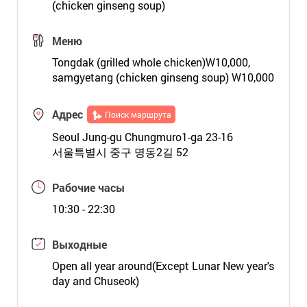
(chicken ginseng soup)
Меню
Tongdak (grilled whole chicken)W10,000,
samgyetang (chicken ginseng soup) W10,000
Адрес
Поиск маршрута
Seoul Jung-gu Chungmuro1-ga 23-16
서울특별시 중구 명동2길 52
Рабочие часы
10:30 - 22:30
Выходные
Open all year around(Except Lunar New year's
day and Chuseok)