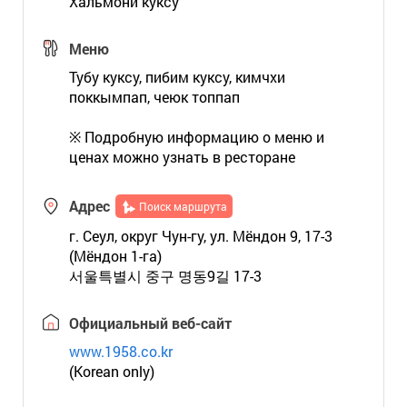
Хальмони куксу
Меню
Тубу куксу, пибим куксу, кимчхи
поккымпап, чеюк топпап
※ Подробную информацию о меню и
ценах можно узнать в ресторане
Адрес
Поиск маршрута
г. Сеул, округ Чун-гу, ул. Мёндон 9, 17-3
(Мёндон 1-га)
서울특별시 중구 명동9길 17-3
Официальный веб-сайт
www.1958.co.kr
(Korean only)