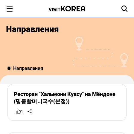
Направления
Направления
Ресторан "Хальмони Куксу" на Мёндоне
(명동할머니국수(본점))
1