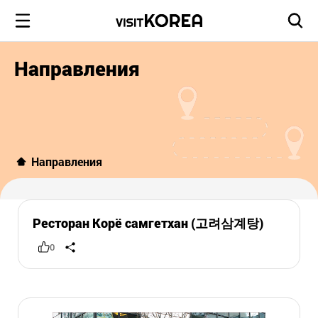
Направления
Направления
Ресторан Корё самгетхан (고려삼계탕)
0