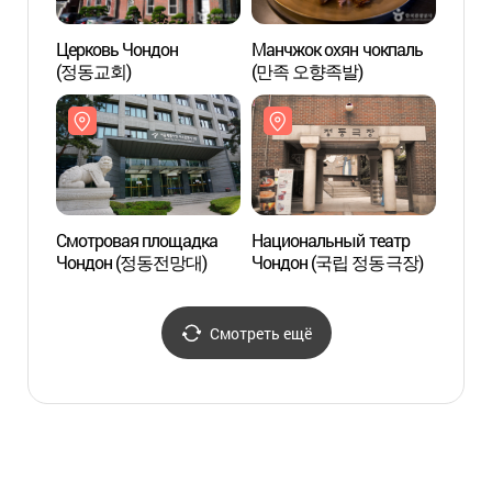
Церковь Чондон
Манчжок охян чокпаль
Нацио
(정동교회)
(만족 오향족발)
Чонд
Смотровая площадка
Национальный театр
Дворе
Чондон (정동전망대)
Чондон (국립 정동극장)
(덕수
Смотреть ещё