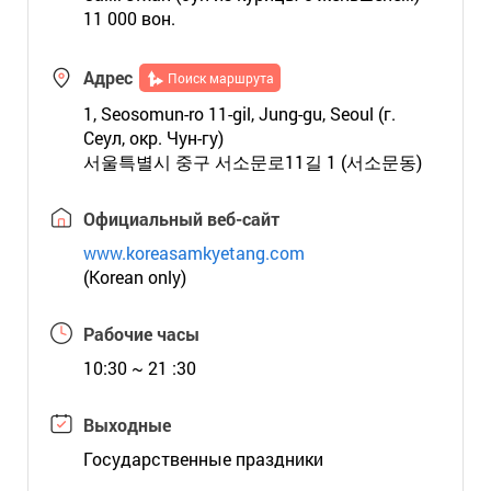
11 000 вон.
Адрес
Поиск маршрута
1, Seosomun-ro 11-gil, Jung-gu, Seoul (г.
Сеул, окр. Чун-гу)
서울특별시 중구 서소문로11길 1 (서소문동)
Официальный веб-сайт
www.koreasamkyetang.com
(Korean only)
Рабочие часы
10:30 ~ 21 :30
Выходные
Государственные праздники