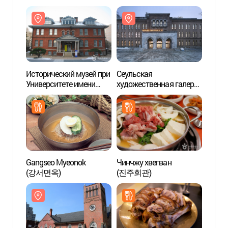
Исторический музей при
Сеульская
Истор
Университете имени
художественная галерея
Униве
великого деятеля
(서울시립미술관
велик
Аппенцеллера
(서소문본관))
Аппен
(배재학당역사박물관)
(배재
Gangseo Myeonok
Чинчжу хвегван
Церко
(강서면옥)
(진주회관)
(정동