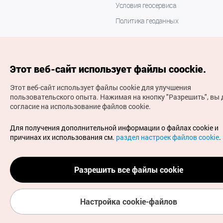
Условия геосервиса
Политика геоданных
Этот веб-сайт использует файлы coockie.
Этот веб-сайт использует файлы cookie для улучшения
пользовательского опыта.
Нажимая на кнопку "Разрешить", вы 
согласие на использование файлов cookie.
(с) Национальная организация туризма Кореи Все
права защищены
Для получения дополнительной информации о файлах cookie и
Для извещения об ошибках и проблемах, связанных с
причинах их использования см.
раздел настроек файлов cookie
.
работой веб-сайта, направляйте ваши запросы на
официальный адрес электронной почты
russian@knto.or.kr
Разрешить все файлы cookie
Настройка cookie-файлов