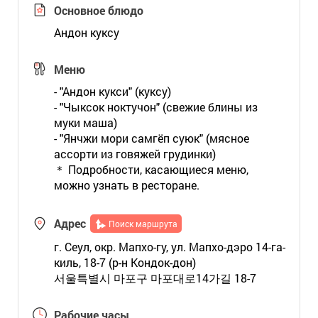
Основное блюдо
Андон куксу
Меню
- "Андон кукси" (куксу)
- "Чыксок ноктучон" (свежие блины из
муки маша)
- "Янчжи мори самгёп суюк" (мясное
ассорти из говяжей грудинки)
＊ Подробности, касающиеся меню,
можно узнать в ресторане.
Адрес
Поиск маршрута
г. Сеул, окр. Мапхо-гу, ул. Мапхо-дэро 14-га-
киль, 18-7 (р-н Кондок-дон)
서울특별시 마포구 마포대로14가길 18-7
Рабочие часы