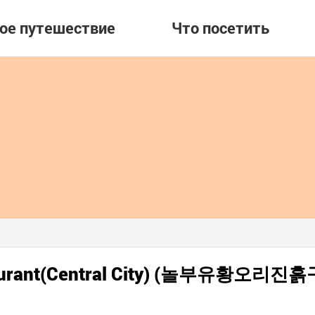
вое путешествие
Что посетить
staurant(Central City) (놀부유황오리진