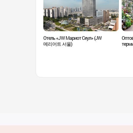
Отель «JW Мариот Сеул» (JW
Опто
메리어트 서울)
терми
(고속