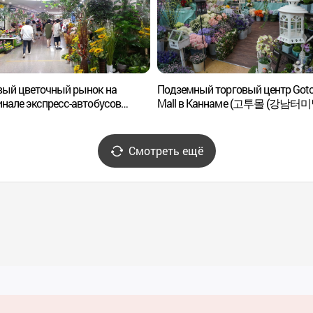
вый цветочный рынок на
Подземный торговый центр Got
нале экспресс-автобусов
Mall в Каннаме (고투몰 (강남터
터미널 꽃도매상가)
지하도상가))
Смотреть ещё