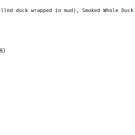
lled duck wrapped in mud), Smoked Whole Duck 
동)