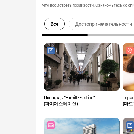
Что посмотреть поблизости. Ознакомьтесь со спи
Все
Достопримечательности
Площадь "Famille Station"
Терма
(파미에스테이션)
(마르