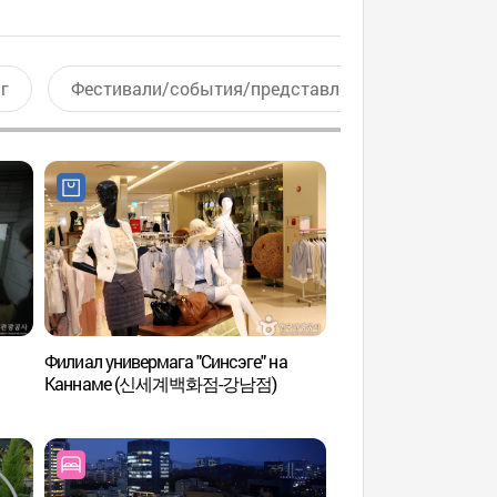
г
Фестивали/события/представления
Актив
Филиал универмага "Синсэге" на
Термальный спа-цен
Каннаме (신세계백화점-강남점)
(마르퀴스 더말 스파)