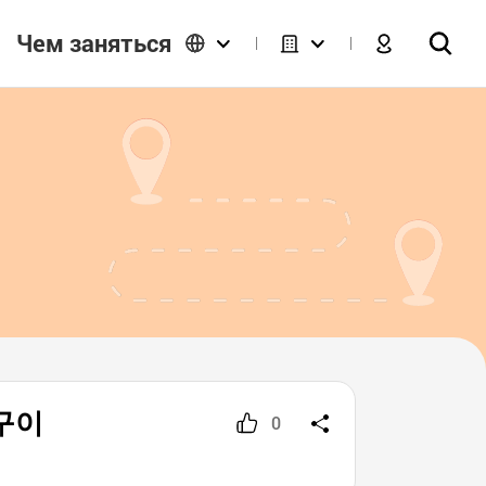
Чем заняться
흙구이
0