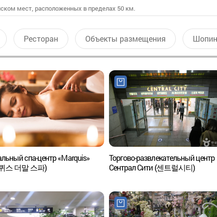
ском мест, расположенных в пределах 50 км.
Ресторан
Объекты размещения
Шопин
льный спа-центр «Marquis»
Торгово-развлекательный центр
퀴스 더말 스파)
Сентрал Сити (센트럴시티)