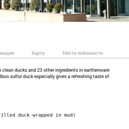
мация
Карта
Места поблизости
n clean ducks and 23 other ingredients in earthenware
lboo sulfur duck especially gives a refreshing taste of
rilled duck wrapped in mud)