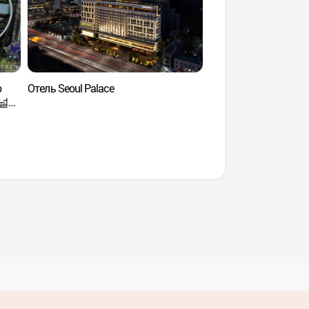
o
Отель Seoul Palace
Искусственный ост
미널
(세빛섬)