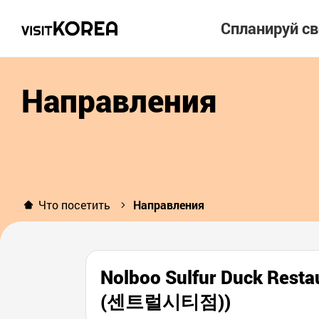
Спланируй с
Направления
Что посетить
Направления
Nolboo Sulfur Duck Re
(센트럴시티점))