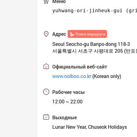
Меню
yuhwang-ori-jinheuk-gui (gri
Адрес
Поиск маршрута
Seoul Seocho-gu Banpo-dong 118-3
서울특별시 서초구 사평대로 205 (반포
Официальный веб-сайт
www.nolboo.co.kr
(Korean only)
Рабочие часы
12:00 ~ 22:00
Выходные
Lunar New Year, Chuseok Holidays