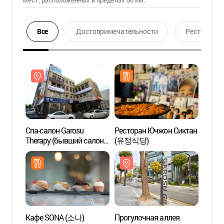
мест, расположенных в пределах 50 км.
Все
Достопримечательности
Ресторан
Спа-салон Garosu
Ресторан Ючжон Сиктан
Спа-с
Therapy (бывший салон
(유정식당)
Thera
The Massage)
The M
(가로수테라피(구,
(가로
더마사지) (외국어
더마사
사이트용))
사이트
Кафе SONA (소나)
Прогулочная аллея
Студи