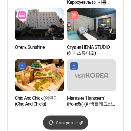
Каросу-киль (신사동
(헤마
가로수길)
Отель Sunshine
Студия HEMA STUDIO
Парк
(헤마스튜디오)
Chic And Chick (쉭앤칙
Магазин "Hanssem"
SJ Ку
(Chic And Chick))
(Нонхён) (한샘플래그샵
(SJ
논현점)
Смотреть ещё