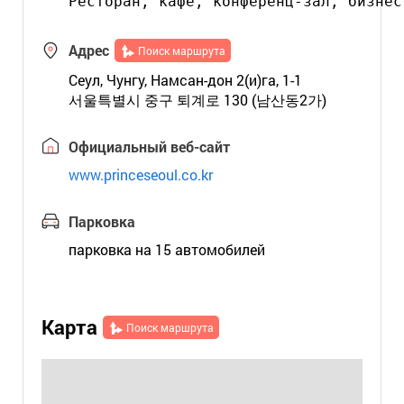
Адрес
Поиск маршрута
Сеул, Чунгу, Намсан-дон 2(и)га, 1-1
서울특별시 중구 퇴계로 130 (남산동2가)
Официальный веб-сайт
www.princeseoul.co.kr
Парковка
парковка на 15 автомобилей
Карта
Поиск маршрута