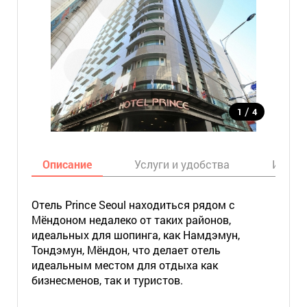
/
1
4
Описание
Услуги и удобства
Инфор
Отель Prince Seoul находиться рядом с
Мёндоном недалеко от таких районов,
идеальных для шопинга, как Намдэмун,
Тондэмун, Мёндон, что делает отель
идеальным местом для отдыха как
бизнесменов, так и туристов.