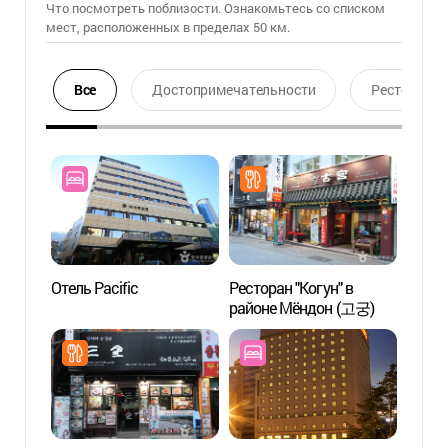
Что посмотреть поблизости. Ознакомьтесь со списком
мест, расположенных в пределах 50 км.
Все
Достопримечательности
Ресторан
Отель Pacific
Ресторан "Когун" в
Сеуль
районе Мёндон (고궁)
турис
(서
터)