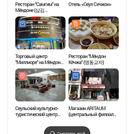
Ресторан "Самгим" на
Отель «Сеул Сечжон»
Мёнд
Мёндоне (삼김
катол
(명동본점))
Сеул
Торговый центр
Ресторан "Мёндон
Музей
"Миллиоре" на Мёндоне
Кёчжа" (명동교자)
квилт
(밀리오레 명동점)
(초전
Сеульский культурно-
Магазин ARITAUM
Театр
туристический центр
(центральный филиал
Мёнд
(서울글로벌문화체험센
на Мёндоне) (아리따움
터)
(명동중앙직영점))
Смотреть ещё