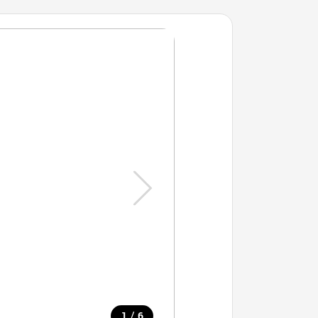
/
1
6