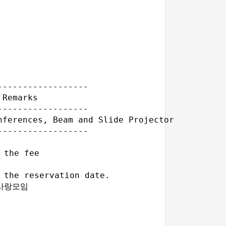
-----------------

Remarks

-----------------

ferences, Beam and Slide Projector

-----------------

the fee

the reservation date.

화사랑모임
