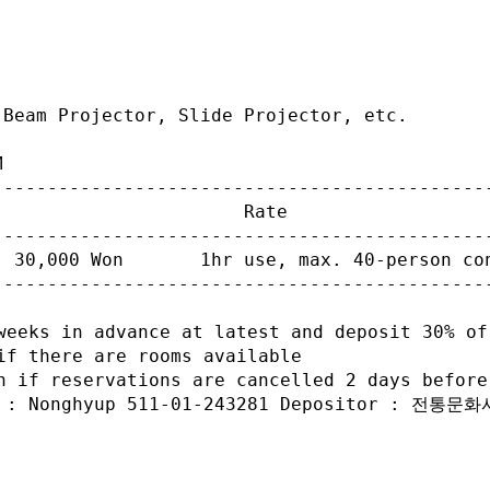
Beam Projector, Slide Projector, etc.



----------------------------------------------
                      Rate                   
----------------------------------------------
  30,000 Won       1hr use, max. 40-person con
----------------------------------------------
weeks in advance at latest and deposit 30% of 
f there are rooms available

n if reservations are cancelled 2 days before 
t : Nonghyup 511-01-243281 Depositor : 전통문