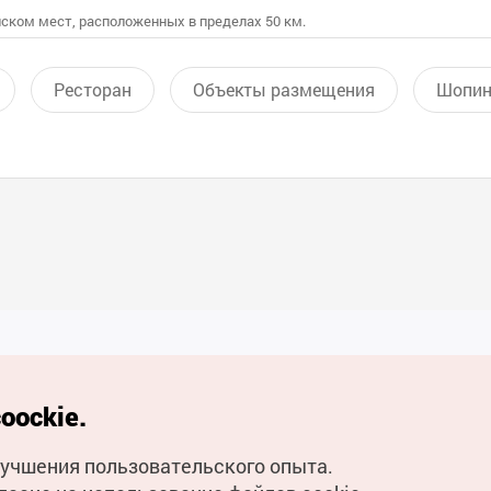
ском мест, расположенных в пределах 50 км.
Ресторан
Объекты размещения
Шопин
Полезные ссылки
oockie.
Мобильное приложени
улучшения пользовательского опыта.
Горячая линия для тури