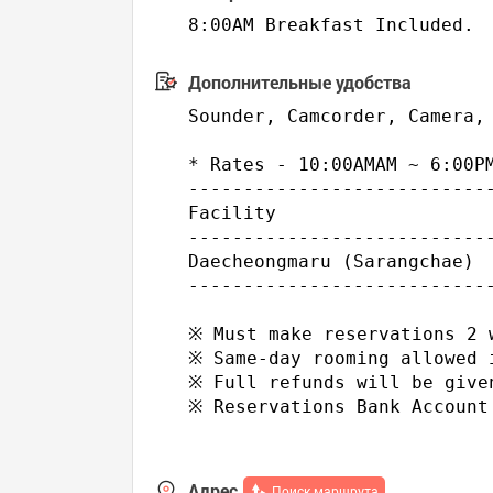
8:00AM Breakfast Included.
Дополнительные удобства
Sounder, Camcorder, Camera, 
* Rates - 10:00AMAM ~ 6:00PM
---------------------------
Facility                    
---------------------------
Daecheongmaru (Sarangchae) 
---------------------------
※ Must make reservations 2 
※ Same-day rooming allowed i
※ Full refunds will be give
※ Reservations Bank Accoun
Адрес
Поиск маршрута