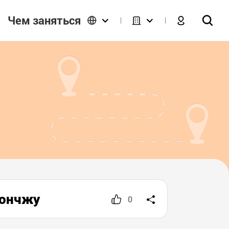
Чем заняться
Чончжу
0