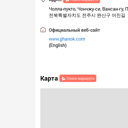
Чолла-пукто, Чончжу-си, Вансан-гу, П
전북특별자치도 전주시 완산구 어진길
Официальный веб-сайт
www.jjhanok.com
(English)
Карта
Поиск маршрута