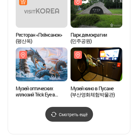
Ресторан «Пхёнсанок»
Парк демократии
Музей
(평산옥)
(민주공원)
(부산
Музей оптических
Музей кино в Пусане
Пусан
иллюзий Trick Eye в
(부산영화체험박물관)
(부산
Пусане (부산
트릭아이뮤지엄)
Смотреть ещё