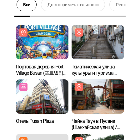
Все
Достопримечательности
Ресторан
Портовая деревня Port
Тематическая улица
Темат
Village Busan (포트빌리지
культуры и туризма
культ
부산)
"Лестница из 40
"Лест
ступенек" (40계단
ступе
문화관광테마거리)
문화
Отель Pusan Plaza
Чайна Таун в Пусане
Парк 
(Шанхайская улица) /
(민주
부산 차이나타운특구
(상해문.상해거리)