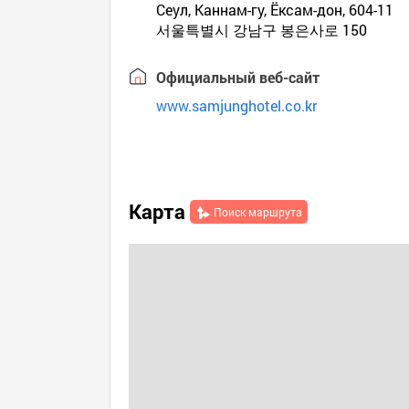
Сеул, Каннам-гу, Ёксам-дон, 604-11
서울특별시 강남구 봉은사로 150
Официальный веб-сайт
www.samjunghotel.co.kr
Карта
Поиск маршрута