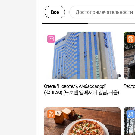
Все
Достопримечательности
Отель "Новотель Амбассадор"
Ресто
(Каннам) (노보텔 앰배서더 강남, 서울)