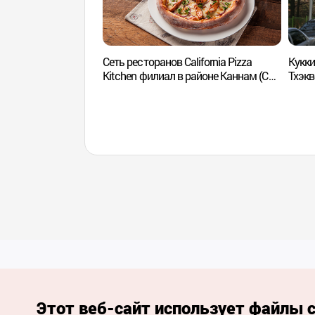
Сеть ресторанов California Pizza
Кукк
Kitchen филиал в районе Каннам (CPK
Тхэ
Gannam, 캘리포니아피자키친(강남점))
Этот веб-сайт использует файлы c