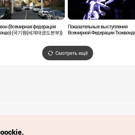
ивон (Всемирная федерация
Показательные выступления
квондо) (국기원(세계태권도본부))
Всемирной Федерации Тхэквонд
Куккивон: 'Great Taekwondo - Вел
боевое искусство Кореи - Воин
месяца' (국기원 태권도 시범단
Смотреть ещё
상설공연: 'Great Taekwondo - 달의
무사')
Полезные ссылки
oockie.