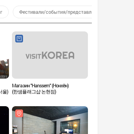
г
Фестивали/события/представления
Актив
Магазин "Hanssem" (Нонхён)
Студия HEMA ST
서울)
(한샘플래그샵 논현점)