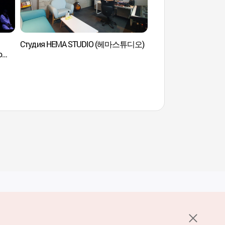
Студия HEMA STUDIO (헤마스튜디오)
Выставочный центр 
о
(삼성 딜라이트)
икое
Услуги