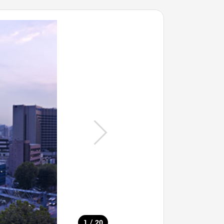
/
1
20