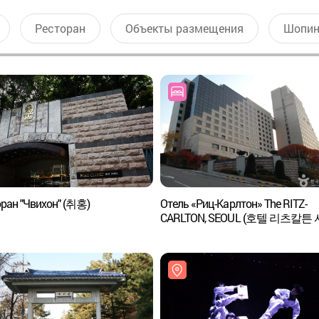
Ресторан
Объекты размещения
Шопин
ран "Чвихон" (취홍)
Отель «Риц-Карлтон» The RITZ-
CARLTON, SEOUL (호텔 리츠칼튼 