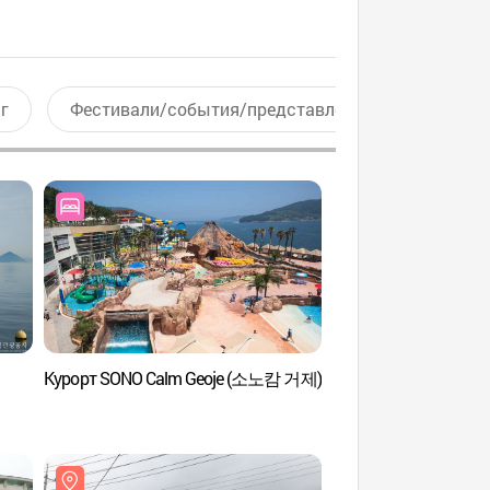
г
Фестивали/события/представления
Актив
Курорт SONO Calm Geoje (소노캄 거제)
Пляж Токпхо (덕