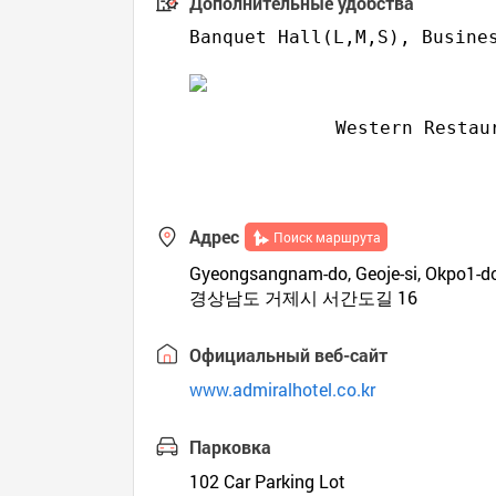
Дополнительные удобства
Banquet Hall(L,M,S), Busines
Western Restau
Адрес
Поиск маршрута
Gyeongsangnam-do, Geoje-si, Okpo1-d
경상남도 거제시 서간도길 16
Официальный веб-сайт
www.admiralhotel.co.kr
Парковка
102 Car Parking Lot