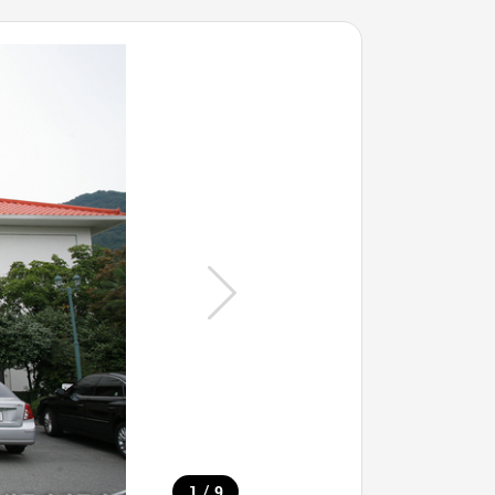
/
1
9