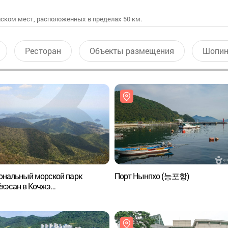
ском мест, расположенных в пределах 50 км.
Ресторан
Объекты размещения
Шопин
ональный морской парк
Порт Нынпхо (능포항)
хэсан в Кочжэ
해상국립공원-거제)