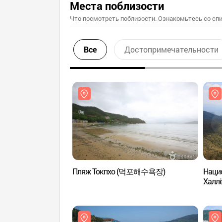
Места поблизости
Что посмотреть поблизости. Ознакомьтесь со спи
Все
Достопримечательности
Пляж Токпхо (덕포해수욕장)
Наци
Халлё
(한려