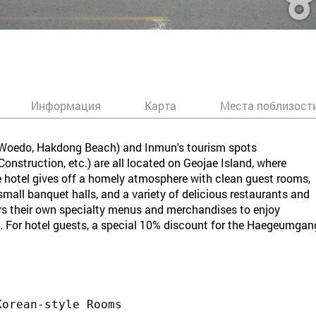
Информация
Карта
Места поблизост
Woedo, Hakdong Beach) and Inmun's tourism spots
truction, etc.) are all located on Geojae Island, where
e hotel gives off a homely atmosphere with clean guest rooms,
mall banquet halls, and a variety of delicious restaurants and
fers their own specialty menus and merchandises to enjoy
e. For hotel guests, a special 10% discount for the Haegeumgang
Korean-style Rooms