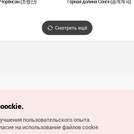
 Чорёнсан (조령산)
Горная долина Сонге (송계계곡)
Смотреть ещё
Полезные ссылки
oockie.
Мобильное приложени
улучшения пользовательского опыта.
Горячая линия для тури
ласие на использование файлов cookie.
Электронные книги