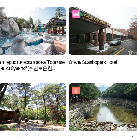
я туристическая зона "Горячие
Отель Suanbopark Hotel
чники Суанпо" (수안보온천
특구)