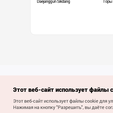
Daejanggun Sikdang
Горы
Этот веб-сайт использует файлы c
Этот веб-сайт использует файлы cookie для 
(с) Национальная организация туризма Кореи Все права
Нажимая на кнопку "Разрешить", вы даёте сог
защищены
Для извещения об ошибках и проблемах, связанных с работой