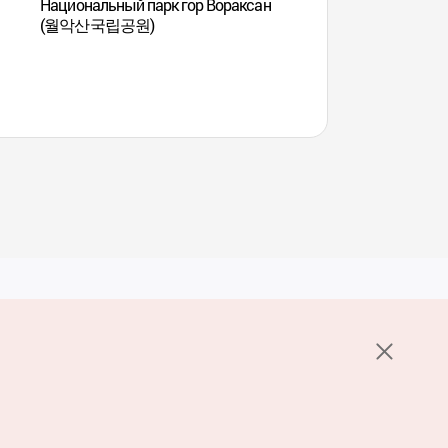
Национальный парк гор Вораксан
Храм Токчжуса 덕
(월악산국립공원)
Услуги
е НОТК
Пользовательское соглашение
стов 1330
Политика конфиденциальности
Настройка файлов cookie