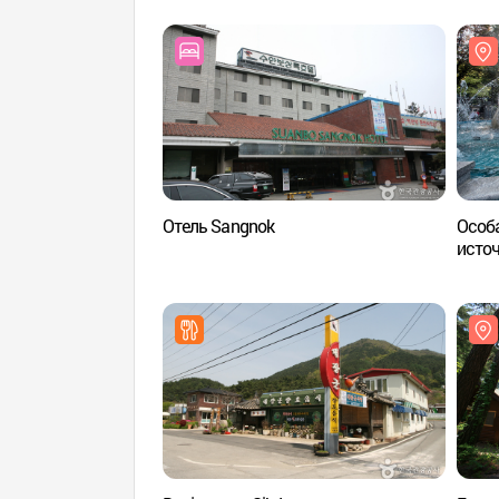
Отель Sangnok
Особа
исто
관광