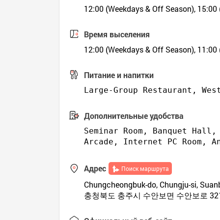
12:00 (Weekdays & Off Season), 15:00
Время выселения
12:00 (Weekdays & Off Season), 11:00
Питание и напитки
Дополнительные удобства
Seminar Room, Banquet Hall,
Адрес
Поиск маршрута
Chungcheongbuk-do, Chungju-si, Suanb
충청북도 충주시 수안보면 수안보로 321