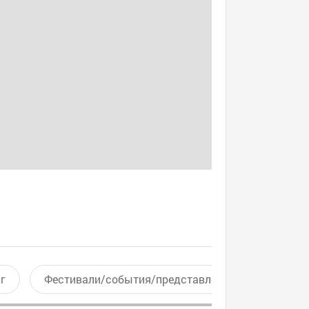
г
Фестивали/события/представления
Актив