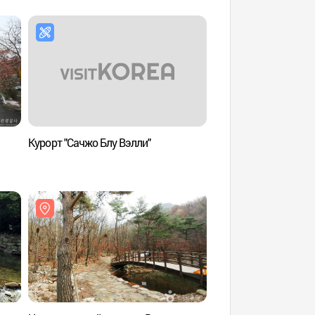
Курорт "Сачжо Блу Вэлли"
Особая туристическ
источники Суанп
관광특구)