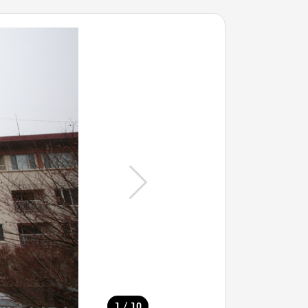
/
1
10