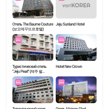
Отель The Baume Couture
Jeju Sunland Hotel
Казин
(보오메꾸뜨르호텔)
Jeju Gran
카지노
Туристический отель
Hotel New Crown
Дендр
"Jeju Pearl" (제주 펄
(한라
관광호텔)
Туристический отель
Отель Maison Glad
Сауна