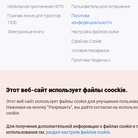
Мобильное приложение НОТК
Пользовательское соглашение
Горячая линия для туристов
Политика
1330
конфиденциальности
Электронные книги
Настройка файлов cookie
О файлах Cookie
Условия геосервиса
Политика геоданных
Этот веб-сайт использует файлы coockie.
Этот веб-сайт использует файлы cookie для улучшения пользов
Нажимая на кнопку "Разрешить", вы даёте согласие на использ
cookie.
(с) Национальная организация туризма Кореи Все
права защищены
Для получения дополнительной информации о файлах cookie и 
Для извещения об ошибках и проблемах, связанных с
использования см.
раздел настроек файлов cookie
.
работой веб-сайта, направляйте ваши запросы на