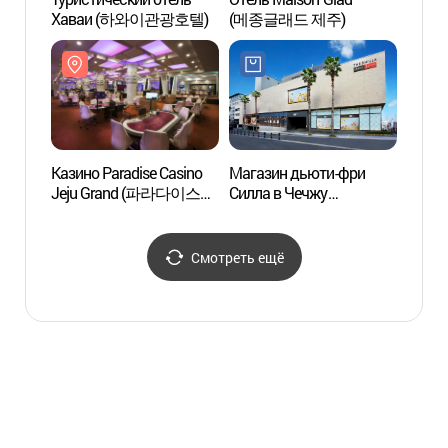
Хаваи (하와이관광호텔)
(메종글래드 제주)
(용두
Казино Paradise Casino
Магазин дьюти-фри
Nohye
Jeju Grand (파라다이스
Силла в Чечжу
(노형
카지노 제주 그랜드)
(신라면세점-제주점)
Смотреть ещё