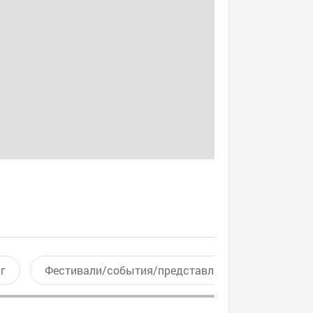
г
Фестивали/события/представления
Актив