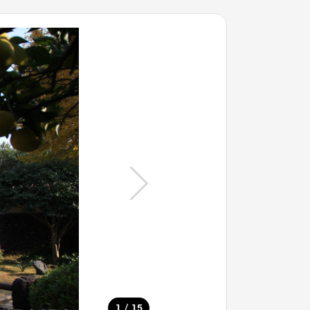
/
1
15