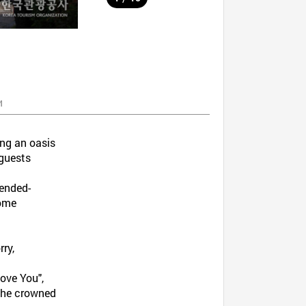
и
ing an oasis
 guests
tended-
home
ry,
Love You",
 the crowned