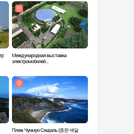
тр
Международная выставка
Pacific Resom (퍼
электромобилей
(국제전기자동차엑스포)
텔
Пляж Чунмун Сэкдаль (중문·색달
Пляж Чунмун Сэк