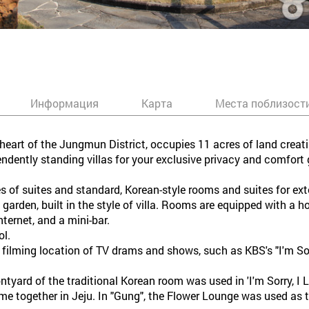
Информация
Карта
Места поблизост
 heart of the Jungmun District, occupies 11 acres of land creat
pendently standing villas for your exclusive privacy and comfort
es of suites and standard, Korean-style rooms and suites for ex
garden, built in the style of villa. Rooms are equipped with a 
ternet, and a mini-bar.
ol.
 filming location of TV drams and shows, such as KBS's "I'm Sor
ntyard of the traditional Korean room was used in 'I'm Sorry, I 
e together in Jeju. In "Gung", the Flower Lounge was used as