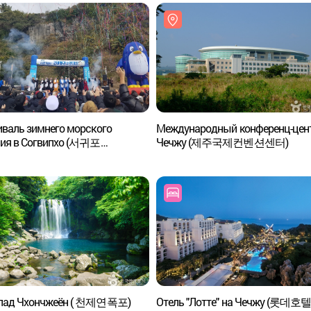
валь зимнего морского
Международный конференц-цен
ния в Согвипхо (서귀포
Чечжу (제주국제컨벤션센터)
바다펭귄수영대회)
пад Чхончжеён ( 천제연폭포)
Отель "Лотте" на Чечжу (롯데호