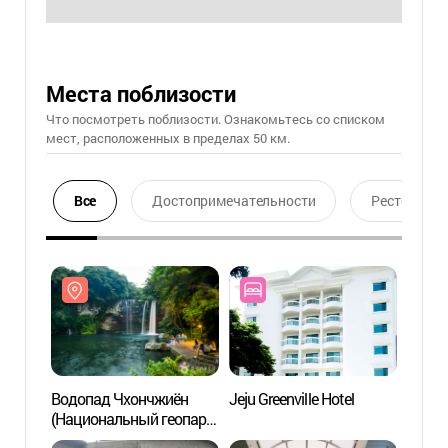
Места поблизости
Что посмотреть поблизости. Ознакомьтесь со списком
мест, расположенных в пределах 50 км.
Все
Достопримечательности
Ресторан
Водопад Чхончжиён
Jeju Greenville Hotel
Водоп
(Национальный геопарк
(Наци
Чечжудо) (천지연폭포
Чечж