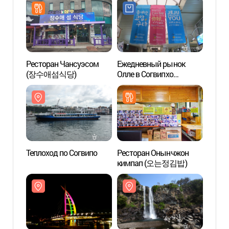
(제주도 국가지질공원))
(제주
Ресторан Чансуэсом
Ежедневный рынок
Мост 
(장수애섬식당)
Олле в Согвипхо
새연교
(서귀포매일올레시장)
Теплоход по Согвипо
Ресторан Онынчжон
Скал
кимпап (오는정김밥)
(제주)