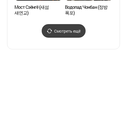
Мост Сэёнгё (새섬
Водопад Чонбан (정방
Аквап
새연교)
폭포)
Чечж
Смотреть ещё