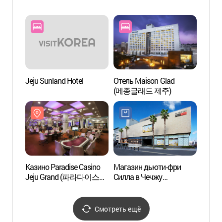
(한라
Jeju Sunland Hotel
Отель Maison Glad
Озеро
(메종글래드 제주)
Казино Paradise Casino
Магазин дьюти-фри
Скал
Jeju Grand (파라다이스
Силла в Чечжу
카지노 제주 그랜드)
(신라면세점-제주점)
Смотреть ещё