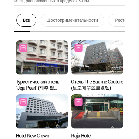
мест, расположенных в пределах 50 км.
Все
Достопримечательности
Ресторан
Туристический отель
Отель The Baume Couture
Казин
"Jeju Pearl" (제주 펄
(보오메꾸뜨르호텔)
Jeju Gran
관광호텔)
카지노
Hotel New Crown
Raja Hotel
Дендр