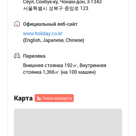
Сеул, Сонбук-ку, Чонам-дон, 3-1343
서울특별시 성북구 종암로 123
Официальный веб-сайт
www.holiday.co.kr
(English, Japanese, Chinese)
Парковка
Внешняя стоянка 192㎡, Внутренняя
стоянка 1,366㎡ (на 100 машин)
Карта
Поиск маршрута