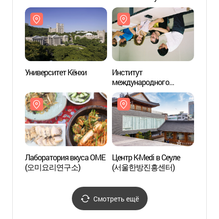
(세종대왕박물관)
Сеуле (서울 영휘원
(세종
(순헌황귀비)과 숭인원
(이진))
Университет Кёнхи
Институт
Униве
международного
образования при
Университете Кёнхи
(경희대학교 국제교육원)
Лаборатория вкуса OME
Центр K-Medi в Сеуле
Лабор
(오미요리연구소)
(서울한방진흥센터)
(오미
Смотреть ещё