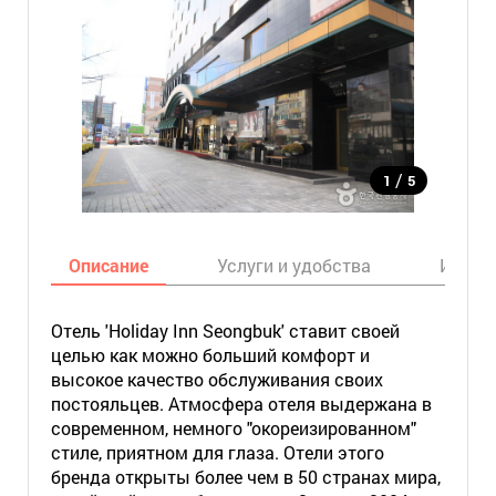
/
1
5
Описание
Услуги и удобства
Инфор
Отель 'Holiday Inn Seongbuk' ставит своей
целью как можно больший комфорт и
высокое качество обслуживания своих
постояльцев. Атмосфера отеля выдержана в
современном, немного "окореизированном"
стиле, приятном для глаза. Отели этого
бренда открыты более чем в 50 странах мира,