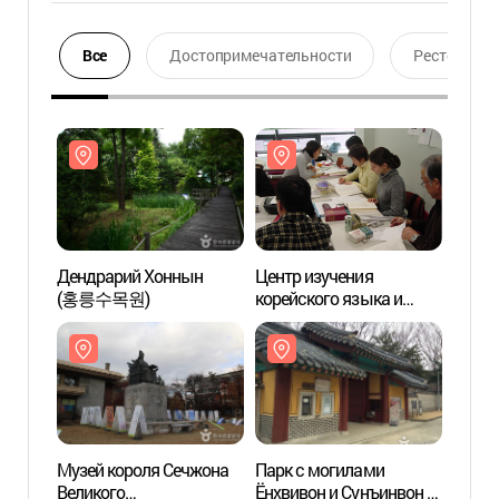
Все
Достопримечательности
Ресторан
Дендрарий Хоннын
Центр изучения
Денд
(홍릉수목원)
корейского языка и
(홍릉
культуры университета
Корё (고려대학교
한국어문화교육센터)
Музей короля Сечжона
Парк с могилами
Музей
Великого
Ёнхвивон и Сунъинвон в
Велик