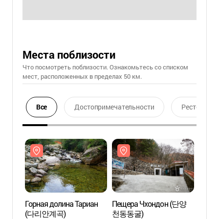
Места поблизости
Что посмотреть поблизости. Ознакомьтесь со списком
мест, расположенных в пределах 50 км.
Все
Достопримечательности
Ресторан
Горная долина Тариан
Пещера Чхондон (단양
Горна
(다리안계곡)
천동동굴)
(다리