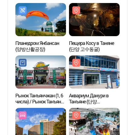
Планедром Янбансан
Пещера Косу в Таняне
Пещер
(양방산활공장)
(단양 고수동굴)
(단양
Рынок Танъянчжан (1, 6
Аквариум Данури в
Аквап
числа) / Рынок Танъян
Танъяне (단양
SONO 
Кугён (단양장 (1, 6일) /
다누리아쿠아리움)
(소노
단양구경시장)