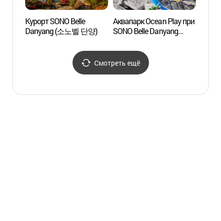
Курорт SONO Belle
Аквапарк Ocean Play при
Дерев
Danyang (소노벨 단양)
SONO Belle Danyang
вдоль
(소노벨 단양 오션플레이)
(단양
Смотреть ещё