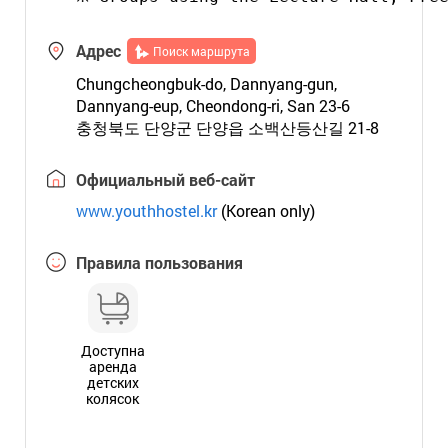
Адрес
Поиск маршрута
Chungcheongbuk-do, Dannyang-gun,
Dannyang-eup, Cheondong-ri, San 23-6
충청북도 단양군 단양읍 소백산등산길 21-8
Официальный веб-сайт
www.youthhostel.kr
(Korean only)
Правила пользования
Доступна
аренда
детских
колясок