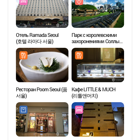
Отель Ramada Seoul
Парк с королевскими
Парк 
(호텔 라마다 서울)
захоронениями Соллын
захор
и Чжоннын в Сеуле
и Чжо
[Всемирное культурное
[Всем
наследие ЮНЕСКО] (서울
насл
선릉(성종과 정현왕후)과
선릉(
정릉(중종) [유네스코
정릉(
세계문화유산])
세계문
Ресторан Poom Seoul (품
Кафе LITTLE & MUCH
Храм 
서울)
(리틀앤머치)
(봉은사