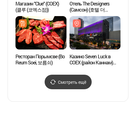
Магазин "Clue" (COEX)
Отель The Designers
Океа
(클루 (코엑스점))
(Самсон) (호텔 더
(코엑
디자이너스 삼성점)
Ресторан Порымсве (Bo
Казино Seven Luck в
Торго
Reum Soei, 보름쇠)
COEX (район Каннам)
(한
(세븐럭카지노
(코엑스
(강남코엑스점))
Смотреть ещё