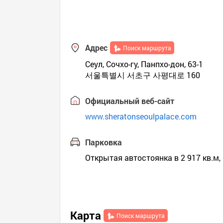
Адрес
Поиск маршрута
Сеул, Сочхо-гу, Панпхо-дон, 63-1
서울특별시 서초구 사평대로 160
Официальный веб-сайт
www.sheratonseoulpalace.com
Парковка
Открытая автостоянка в 2 917 кв.м,
Карта
Поиск маршрута