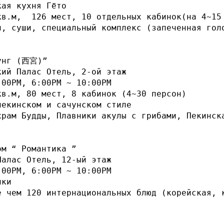
ая кухня Гёто

в.м,  126 мест, 10 отдельных кабинок(на 4~15 
и, суши, специальный комплекс (запеченная гол
унг (西宮)”

ий Палас Отель, 2-ой этаж

00PM, 6:00PM ~ 10:00PM

в.м, 80 мест, 8 кабинок (4~30 персон)

екинском и сачунском стиле

храм Будды, Плавники акулы с грибами, Пекинск
м “ Романтика ”

алас Отель, 12-ый этаж

00PM, 6:00PM ~ 10:00PM

ки 

е чем 120 интернациональных блюд (корейская, к