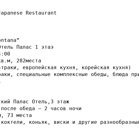
Japanese Restaurant
ntana”

тель Палас 1 этаэ

:00

в.м, 282места

траки, европейская кухня, корейская кухня)

раки, специальные комплексные обеды, блюда при


кий Палас Отель,3 этаж

после обеда – 2 часов ночи

, 73 места

 коктели, коньяк, виски и другие разнообразные