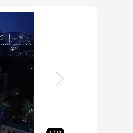
/
1
13