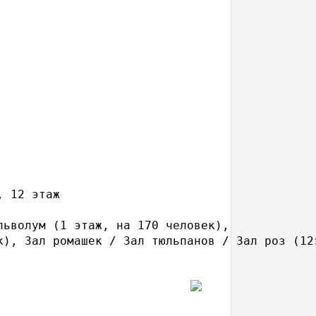
 12 этаж

ьволум (1 этаж, на 170 человек),

), Зал ромашек / Зал тюльпанов / Зал роз (12э