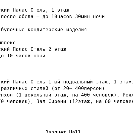
кий Палас Отель, 1 этаж

после обеда – до 10часов 30мин ночи

булочные кондитерские изделия

плекс

кий Палас Отель 2 этаж

о 10 часов ночи

кий Палас Отель 1-ый подвальный этаж, 1 этаж,
различных стилей (от 20~ 400персон)

енхол (1 цокольный этаж, на 400 человек), Роял
70 человек), Зал Сирени (12этаж, на 60 человек
Banquet Hall