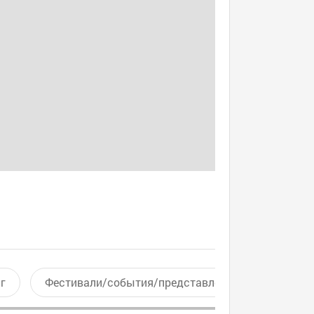
г
Фестивали/события/представления
Актив