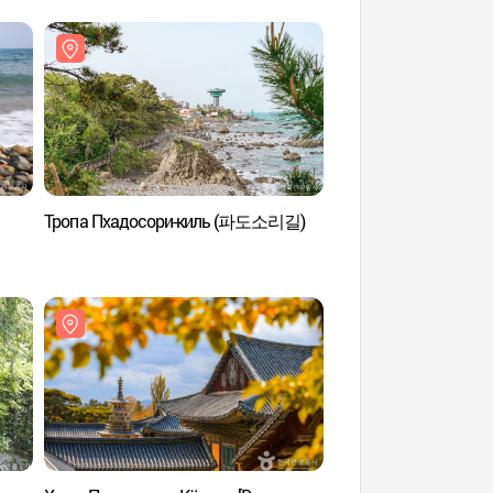
Тропа Пхадосори-киль (파도소리길)
Парк Anian (Культу
домашних питомцев
(애니언파크(울산 반