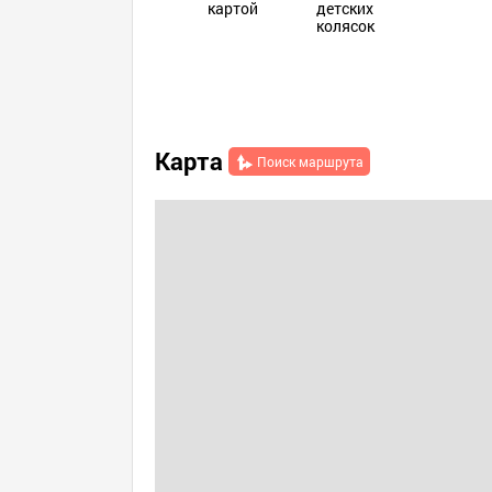
картой
детских
колясок
Карта
Поиск маршрута