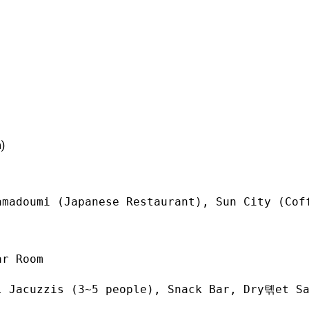
)
r Room

l Jacuzzis (3~5 people), Snack Bar, Dry톆et Sa