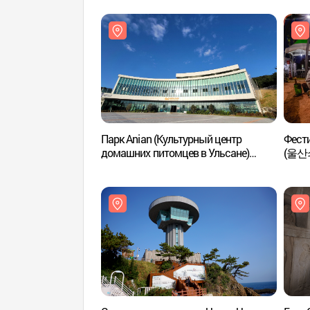
Парк Anian (Культурный центр
Фести
домашних питомцев в Ульсане)
(울산
(애니언파크(울산 반려동물 문화센터))