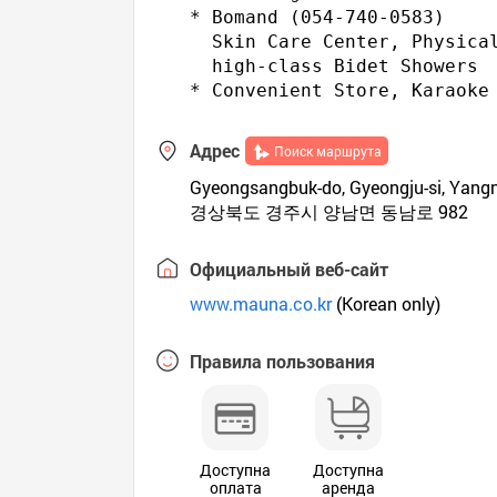
* Bomand (054-740-0583) 

  Skin Care Center, Physical
  high-class Bidet Showers

Адрес
Поиск маршрута
Gyeongsangbuk-do, Gyeongju-si, Yangn
경상북도 경주시 양남면 동남로 982
Официальный веб-сайт
www.mauna.co.kr
(Korean only)
Правила пользования
Доступна
Доступна
оплата
аренда