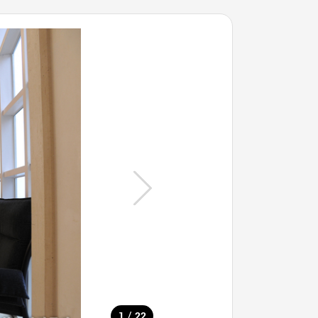
/
1
22