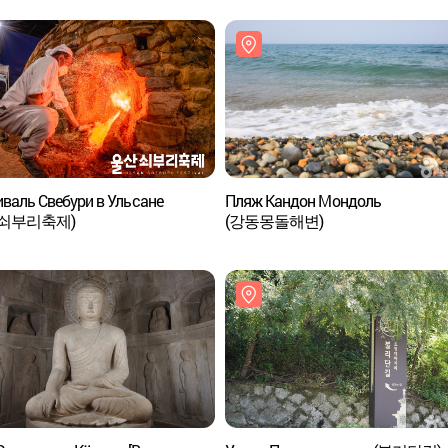
валь Свебури в Ульсане
Пляж Кандон Мондоль
쇠부리축제)
(강동몽돌해변)