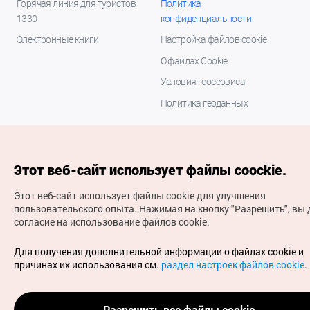
Горячая линия для туристов
Политика
1330
конфиденциальности
Электронные книги
Настройка файлов cookie
О файлах Cookie
Условия геосервиса
Политика геоданных
Этот веб-сайт использует файлы coockie.
Этот веб-сайт использует файлы cookie для улучшения
пользовательского опыта.
Нажимая на кнопку "Разрешить", вы 
согласие на использование файлов cookie.
(с) Национальная организация туризма Кореи Все
права защищены
Для получения дополнительной информации о файлах cookie и
Для извещения об ошибках и проблемах, связанных с
причинах их использования см.
раздел настроек файлов cookie
.
работой веб-сайта, направляйте ваши запросы на
официальный адрес электронной почты
russian@knto.or.kr
Разрешить все файлы cookie