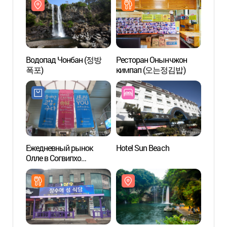
Водопад Чонбан (정방
Ресторан Онынчжон
Водо
폭포)
кимпап (오는정김밥)
폭포)
Ежедневный рынок
Hotel Sun Beach
Мост 
Олле в Согвипхо
새연교
(서귀포매일올레시장)