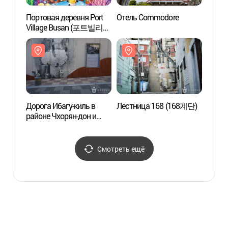
Портовая деревня Port
Отель Commodore
Темат
Village Busan (포트빌리지
культ
부산)
"Лест
ступе
문화
Дорога Ибагу-киль в
Лестница 168 (168계단)
Парк 
районе Чхорян-дон и
(민주
Санбок-торо (초량
이바구길 & 산복도로)
Смотреть ещё