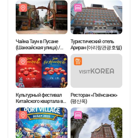
Чайна Таун в Пусане
Туристический отель
Чайна
(Шанхайская улица) /
Ариран (아리랑관광호텔)
(Шанх
부산 차이나타운특구
부산
(상해문.상해거리)
(상해
Культурный фестивал
Ресторан «Пхёнсанок»
Лестн
Китайского квартала в
(평산옥)
Пусане 2014 (부산
차이나타운특구
문화축제 2014)