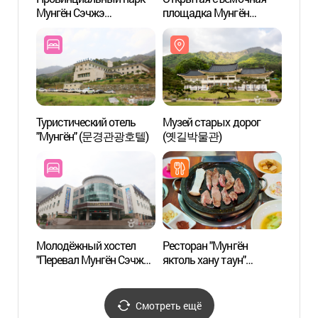
Мунгён Сэчжэ
площадка Мунгён
площадка
(문경새재도립공원)
Сэчжэ (문경새재
Сэчж
오픈세트장)
오픈세
Туристический отель
Музей старых дорог
Винод
"Мунгён" (문경관광호텔)
(옛길박물관)
(오미
Молодёжный хостел
Ресторан "Мунгён
Дом-м
"Перевал Мунгён Сэчже"
яктоль хану таун"
(청운
(문경새재 유스호스텔)
(문경약돌한우타운)
Смотреть ещё