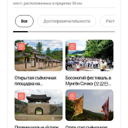
мест, расположенных в пределах 50 км.
Все
Достопримечательности
Ресторан
Открытая съёмочная
Босоногий фестиваль в
Откры
площадка на
Мунгён Сэчжэ (오감만족
площа
территории перевала
문경새재맨발페스티벌)
терри
Мунгён Сэчжэ (문경새재
Мунг
오픈세트장)
오픈세
Провинциальный парк
Открытая съёмочная
Откры