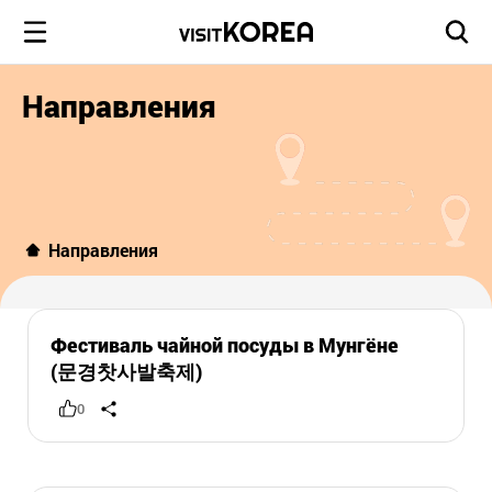
Направления
Направления
Фестиваль чайной посуды в Мунгёне
(문경찻사발축제)
0