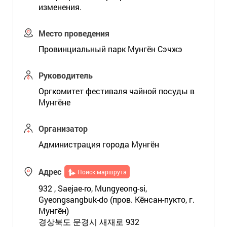
изменения.
Место проведения
Провинциальный парк Мунгён Сэчжэ
Руководитель
Оргкомитет фестиваля чайной посуды в
Мунгёне
Организатор
Администрация города Мунгён
Адрес
Поиск маршрута
932 , Saejae-ro, Mungyeong-si,
Gyeongsangbuk-do (пров. Кёнсан-пукто, г.
Мунгён)
경상북도 문경시 새재로 932