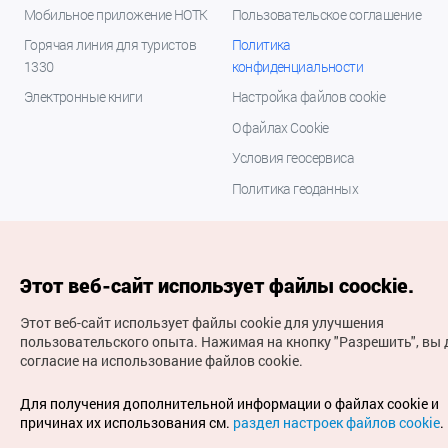
Мобильное приложение НОТК
Пользовательское соглашение
Горячая линия для туристов
Политика
1330
конфиденциальности
Электронные книги
Настройка файлов cookie
О файлах Cookie
Условия геосервиса
Политика геоданных
Этот веб-сайт использует файлы coockie.
Этот веб-сайт использует файлы cookie для улучшения
пользовательского опыта.
Нажимая на кнопку "Разрешить", вы 
согласие на использование файлов cookie.
(с) Национальная организация туризма Кореи Все
права защищены
Для получения дополнительной информации о файлах cookie и
Для извещения об ошибках и проблемах, связанных с
причинах их использования см.
раздел настроек файлов cookie
.
работой веб-сайта, направляйте ваши запросы на