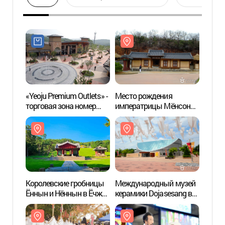
«Yeoju Premium Outlets» -
Место рождения
Место
торговая зона номер
императрицы Мёнсон
импе
один в Корее
(명성황후 생가)
(명성
Королевские гробницы
Международный музей
Межд
Ённын и Нённын в Ёчжу
керамики Dojasesang в
керам
(여주 영릉(세종·
Ёчжу
Ёчжу
소헌왕후)과 영릉(효종·
(여주세계생활도자관)
(여주
인선왕후) [유네스코