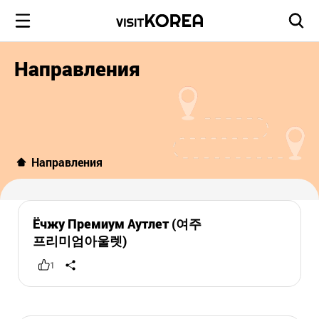
Направления
Направления
Ёчжу Премиум Аутлет (여주
프리미엄아울렛)
1