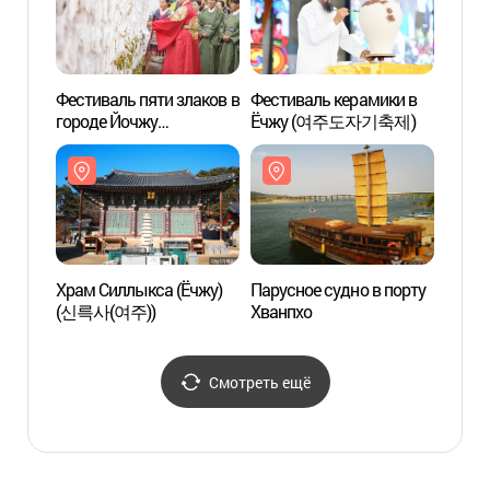
세계유산])
Фестиваль пяти злаков в
Фестиваль керамики в
Парус
городе Йочжу
Ёчжу (여주도자기축제)
Хванп
(여주오곡나루축제)
Храм Силлыкса (Ёчжу)
Парусное судно в порту
Горяч
(신륵사(여주))
Хванпхо
Йочж
Смотреть ещё