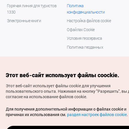
Горячая линия для туристов
Политика
1330
конфиденциальности
Электронные книги
Настройка файлов cookie
О файлах Cookie
Условия геосервиса
Политика геоданных
Этот веб-сайт использует файлы coockie.
Этот веб-сайт использует файлы cookie для улучшения
пользовательского опыта.
Нажимая на кнопку "Разрешить", вы 
согласие на использование файлов cookie.
(с) Национальная организация туризма Кореи Все
права защищены
Для получения дополнительной информации о файлах cookie и
Для извещения об ошибках и проблемах, связанных с
причинах их использования см.
раздел настроек файлов cookie
.
работой веб-сайта, направляйте ваши запросы на
официальный адрес электронной почты