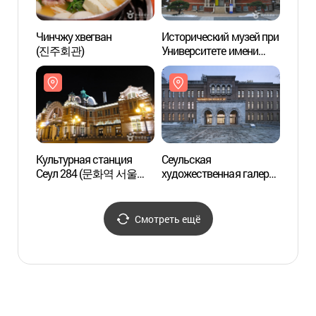
Чинчжу хвегван
Исторический музей при
Сеуль
(진주회관)
Университете имени
худож
великого деятеля
(서
Аппенцеллера
(서소
(배재학당역사박물관)
Культурная станция
Сеульская
Смот
Сеул 284 (문화역 서울
художественная галерея
Чонд
284)
(서울시립미술관
(서소문본관))
Смотреть ещё