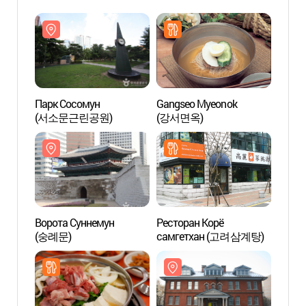
Парк Сосомун
Gangseo Myeonok
Парк 
(서소문근린공원)
(강서면옥)
(서소
Ворота Суннемун
Ресторан Корё
Истор
(숭례문)
самгетхан (고려삼계탕)
Униве
велик
Аппен
(배재