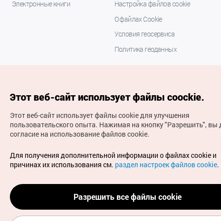
Электронные книги
Настройка файлов cookie
О файлах Cookie
Условия геосервиса
Политика геоданных
Этот веб-сайт использует файлы coockie.
Этот веб-сайт использует файлы cookie для улучшения
пользовательского опыта.
Нажимая на кнопку "Разрешить", вы 
согласие на использование файлов cookie.
(с) Национальная организация туризма Кореи Все
права защищены
Для получения дополнительной информации о файлах cookie и
Для извещения об ошибках и проблемах, связанных с
причинах их использования см.
раздел настроек файлов cookie
.
работой веб-сайта, направляйте ваши запросы на
официальный адрес электронной почты
russian@knto.or.kr
Разрешить все файлы cookie