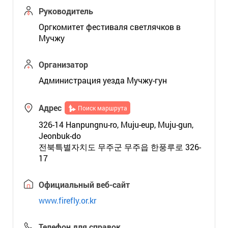
Руководитель
Оргкомитет фестиваля светлячков в
Мучжу
Организатор
Администрация уезда Мучжу-гун
Адрес
Поиск маршрута
326-14 Hanpungnu-ro, Muju-eup, Muju-gun,
Jeonbuk-do
전북특별자치도 무주군 무주읍 한풍루로 326-
17
Официальный веб-сайт
www.firefly.or.kr
Телефон для справок