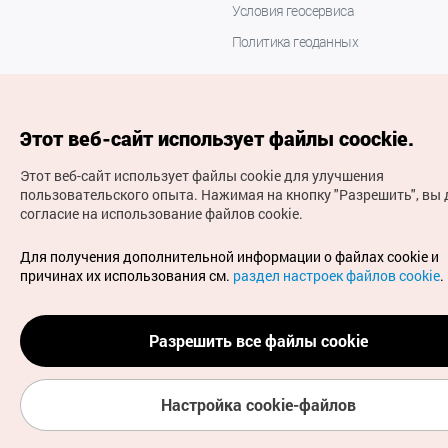
Условия геосервиса
Политика геоданных
Этот веб-сайт использует файлы coockie.
Этот веб-сайт использует файлы cookie для улучшения
пользовательского опыта.
Нажимая на кнопку "Разрешить", вы 
согласие на использование файлов cookie.
(с) Национальная организация туризма Кореи Все
права защищены
Для получения дополнительной информации о файлах cookie и
Для извещения об ошибках и проблемах, связанных с
причинах их использования см.
раздел настроек файлов cookie
.
работой веб-сайта, направляйте ваши запросы на
официальный адрес электронной почты
russian@knto.or.kr
Разрешить все файлы cookie
Настройка cookie-файлов