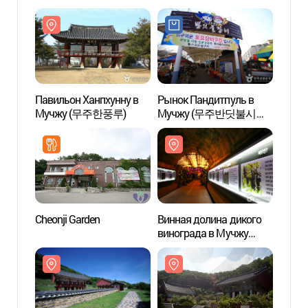
Павильон Ханпхунну в
Рынок Пандитпуль в
Павил
Мучжу (무주한풍루)
Мучжу (무주반딧불시장
Муч
(무주반딧불장터))
Cheonji Garden
Винная долина дикого
Архив
винограда в Мучжу
Чокс
(무주머루와인동굴)
(적상