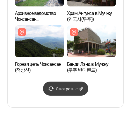
Архивное ведомство
Храм Ангукса в Мучжу
Горна
Чоксансан
(안국사(무주))
(적상
(적상산사고지)
Горная цепь Чоксансан
Банди Лэнд в Мучжу
Смотр
(적상산)
(무주 반디랜드)
Парке
(태권
Смотреть ещё