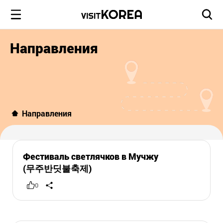
Направления
Направления
Фестиваль светлячков в Мучжу
(무주반딧불축제)
0