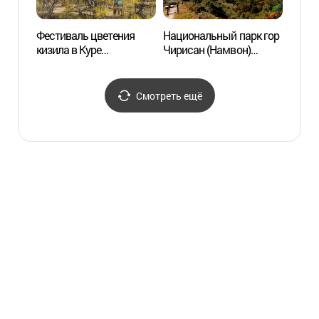
Фестиваль цветения
Национальный парк гор
Горна
кизила в Куре
Чирисан (Намвон)
Манбо
(구례산수유꽃축제)
(지리산국립공원(남원))
Чири
Смотреть ещё