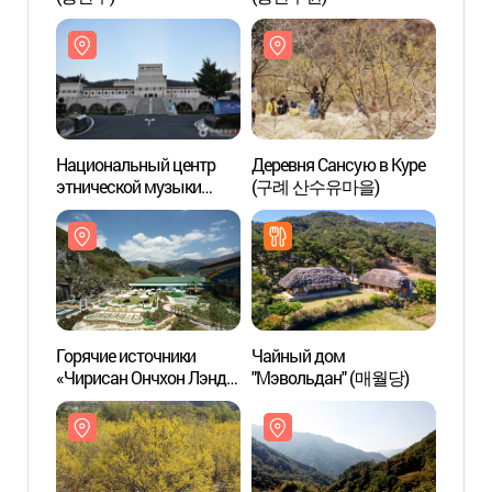
Национальный центр
Деревня Сансую в Куре
Нацио
этнической музыки
(구례 산수유마을)
этнич
(국립민속국악원)
(국립
Горячие источники
Чайный дом
Горяч
«Чирисан Ончхон Лэнд»
"Мэвольдан" (매월당)
«Чири
(지리산온천랜드)
(지리