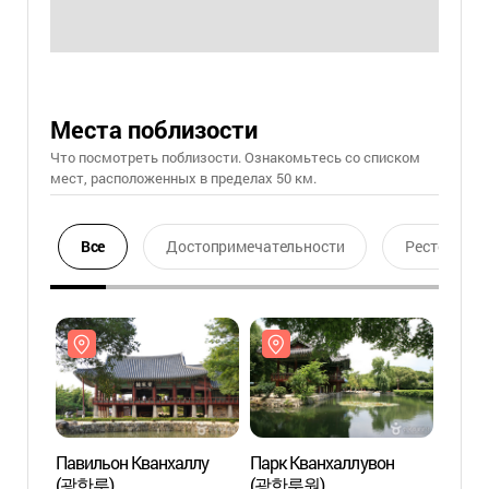
Места поблизости
Что посмотреть поблизости. Ознакомьтесь со списком
мест, расположенных в пределах 50 км.
Все
Достопримечательности
Ресторан
Павильон Кванхаллу
Парк Кванхаллувон
Павил
(광한루)
(광한루원)
(광한