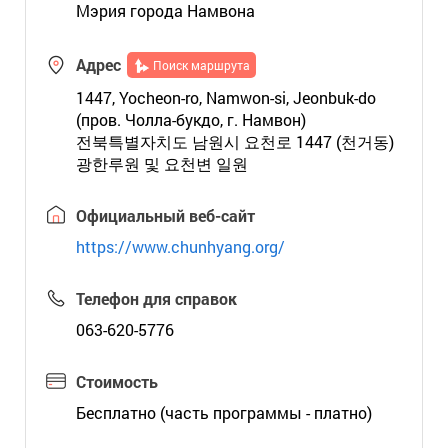
Мэрия города Намвона
Адрес
Поиск маршрута
1447, Yocheon-ro, Namwon-si, Jeonbuk-do
(пров. Чолла-букдо, г. Намвон)
전북특별자치도 남원시 요천로 1447 (천거동)
광한루원 및 요천변 일원
Официальный веб-сайт
https://www.chunhyang.org/
Телефон для справок
063-620-5776
Стоимость
Бесплатно (часть программы - платно)