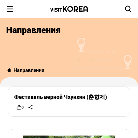
Направления
Направления
Фестиваль верной Чхунхян (춘향제)
0