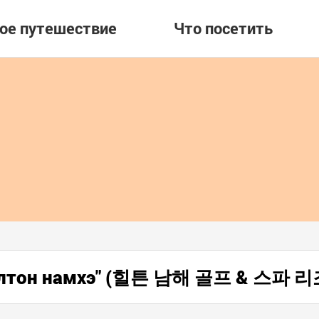
вое путешествие
Что посетить
Хилтон намхэ" (힐튼 남해 골프 & 스파 