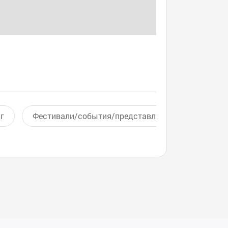
г
Фестивали/события/представления
Актив