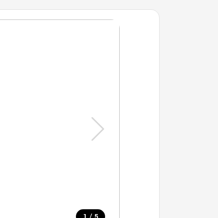
/
1
5