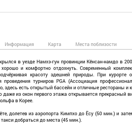
Информация
Карта
Места поблизости
крылся в уезде Намхэ-гун провинции Кёнсан-намдо в 200
о хорошо и комфортно отдохнуть. Современный компле
подчёркивая красоту здешней природы. При курорте о
я проведения турниров PGA (Ассоциация профессионал
, здесь есть открытый бассейн и отличные рестораны и к
о даже из окон первого этажа открывается прекрасный ви
ольфа в Корее.
е, долетев из аэропорта Кимпхо до Ёсу (50 мин.) и затем 
 такси добраться до места (45 мин.).