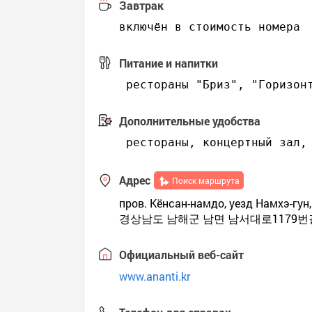
Завтрак
включён в стоимость номера
Питание и напитки
Дополнительные удобства
Адрес
Поиск маршрута
пров. Кёнсан-намдо, уезд Намхэ-гу
경상남도 남해군 남면 남서대로1179번길 
Официальный веб-сайт
www.ananti.kr