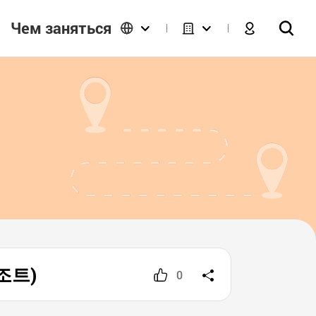
Чем заняться
리조트)
0