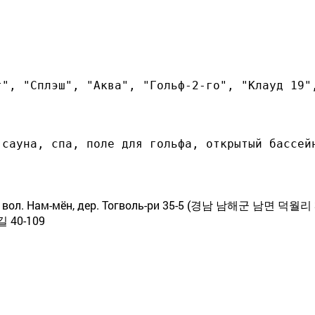
н, вол. Нам-мён, дер. Тогволь-ри 35-5 (경남 남해군 남면 덕월리 
40-109