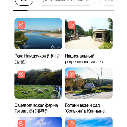
Река Намдэчхон (남대천
Национальный
Река
(강릉))
рекреационный лес
(강릉)
Тэгваллён (국립
대관령자연휴양림)
Овцеводческая ферма
Ботанический сад
Овцев
Тэгваллён (대관령
"Сольхян" в Канныне
Тэгв
양떼목장)
(강릉 솔향수목원)
양떼목