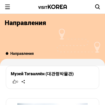
Направления
Направления
Музей Тэгваллён (대관령박물관)
0