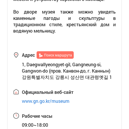
Во дворе музея также можно увидеть
каменные пагоды и скульптуры в
традиционном стиле, крестьянский дом и
водяную мельницу.
Адрес
Поиск маршрута
1, Daegwallyeongyet-gil, Gangneung-si,
Gangwon-do (пров. Канвон-до, г. Каннын)
강원특별자치도 강릉시 성산면 대관령옛길 1
Официальный веб-сайт
www.gn.go.kr/museum
Рабочие часы
09:00~18:00