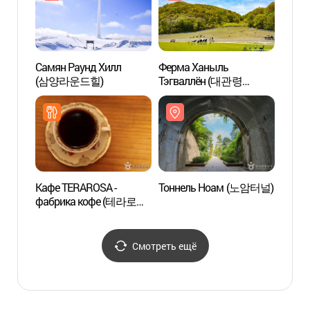
Самян Раунд Хилл
Ферма Ханыль
Самян
(삼양라운드힐)
Тэгваллён (대관령
(삼양
하늘목장)
Кафе TERAROSA -
Тоннель Ноам (노암터널)
Тонн
фабрика кофе (테라로사
커피공장)
Смотреть ещё