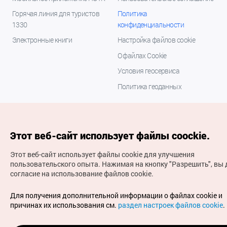
Горячая линия для туристов
Политика
1330
конфиденциальности
Электронные книги
Настройка файлов cookie
О файлах Cookie
Условия геосервиса
Политика геоданных
Этот веб-сайт использует файлы coockie.
Этот веб-сайт использует файлы cookie для улучшения
пользовательского опыта.
Нажимая на кнопку "Разрешить", вы 
согласие на использование файлов cookie.
(с) Национальная организация туризма Кореи Все
права защищены
Для получения дополнительной информации о файлах cookie и
Для извещения об ошибках и проблемах, связанных с
причинах их использования см.
раздел настроек файлов cookie
.
работой веб-сайта, направляйте ваши запросы на
официальный адрес электронной почты