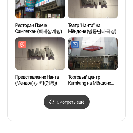
Ресторан Пэкче
Театр "Нанта" на
Сеуль
Самгетхан (백제삼계탕)
Мёндоне (명동난타극장)
турис
(서
터)
Представление Нанта
Торговый центр
Корей
(Мёндон) (난타(명동))
Kumkang на Мёндоне
филат
(금강제화 명동본점)
музе
우표문
Смотреть ещё