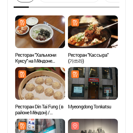
Ресторан "Хальмони
Ресторан "Кассыра"
Театр
Куксу" на Мёндоне
(가쓰라)
Мёнд
(명동할머니국수(본점))
Ресторан Din Tai Fung ( в
Myeongdong Tonkatsu
Центр
районе Мёндон) /
инфор
(딘타이펑코리아
Мёнд
(명동중앙점))
(명동