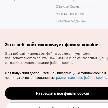
О файлах Cookie
Условия геосервиса
Политика геоданных
Этот веб-сайт использует файлы coockie.
Этот веб-сайт использует файлы cookie для улучшения
пользовательского опыта.
Нажимая на кнопку "Разрешить", вы 
согласие на использование файлов cookie.
(с) Национальная организация туризма Кореи Все
права защищены
Для получения дополнительной информации о файлах cookie и
Для извещения об ошибках и проблемах, связанных с
причинах их использования см.
раздел настроек файлов cookie
.
работой веб-сайта, направляйте ваши запросы на
официальный адрес электронной почты
russian@knto.or.kr
Разрешить все файлы cookie