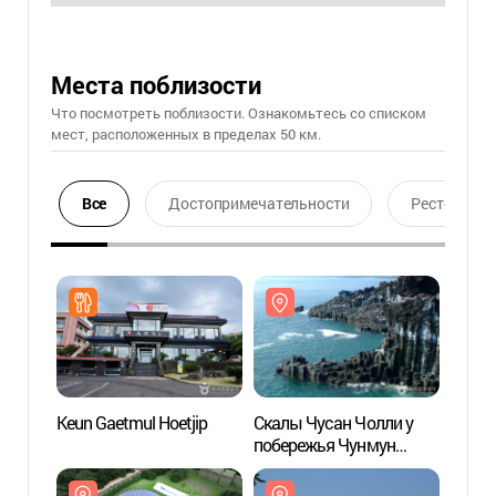
Места поблизости
Что посмотреть поблизости. Ознакомьтесь со списком
мест, расположенных в пределах 50 км.
Все
Достопримечательности
Ресторан
Keun Gaetmul Hoetjip
Скалы Чусан Чолли у
Скалы
побережья Чунмун
побер
Дэпхо
Дэпх