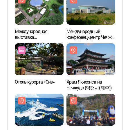
Международная
Международный
Храм 
выставка
конференц-центр Чечжу
Чечж
электромобилей
(제주국제컨벤션센터)
(국제전기자동차엑스포)
Отель курорта «Сиз»
Храм Якчхонса на
Водоп
Чечжудо (약천사(제주))
천제연