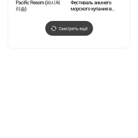
Pacific Resom (퍼시픽
Фестиваль зимнего
Пляж 
리솜)
морского купания в
(중문
Согвипхо (서귀포
겨울바다펭귄수영대회)
Смотреть ещё