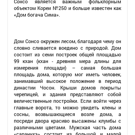
Сонсо является важным фольклорным
объектом Кореи №250 и больше известен как
«Дом богача Сима».
Дом Сонсо окружен лесом, благодаря чему он
словно сливается воедино с природой. Дом
состоит из семи построек общей площадью
99 кхан (кхан - древняя мера длины для
измерения площади) – самая большая
площадь дома, которую мог иметь человек,
занимавший высокое положение в период
династии Чосон. Крыши домов покрыты
черепицей, и здания представляют собой
величественные постройки. Если войти через
главные ворота, то можно увидеть клены и
сосны, возвышающиеся возле дома, а
посреди двора красиво высажены клумбы с
различными цветами. Мужская часть дома
«саранчхэ» состоит из большой и малой