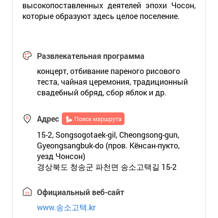
высокопоставленных деятелей эпохи Чосон,
которые образуют здесь целое поселение.
Развлекательная программа
концерт, отбивание пареного рисового
теста, чайная церемония, традиционный
свадебный обряд, сбор яблок и др.
Адрес
Поиск маршрута
15-2, Songsogotaek-gil, Cheongsong-gun,
Gyeongsangbuk-do (пров. Кёнсан-пукто,
уезд Чонсон)
경상북도 청송군 파천면 송소고택길 15-2
Официальный веб-сайт
www.송소고택.kr