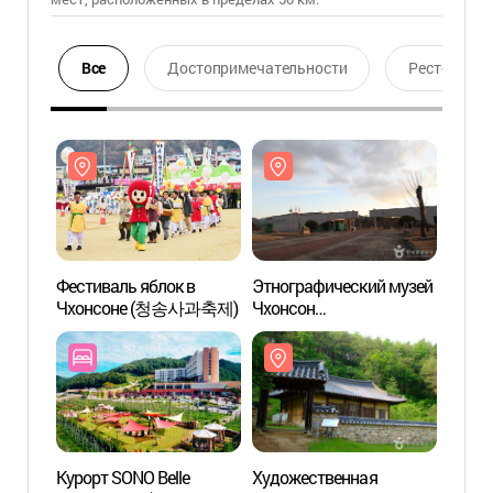
Все
Достопримечательности
Ресторан
Фестиваль яблок в
Этнографический музей
Этног
Чхонсоне (청송사과축제)
Чхонсон
Чхон
(청송민속박물관)
(청송
Курорт SONO Belle
Художественная
Конф