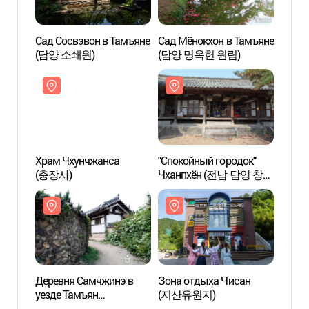
Сад Сосвэвон в Тамъяне
Сад Мёнокхон в Тамъяне
Сад С
(담양 소쇄원)
(담양 명옥헌 원림)
(담양
Храм Чхунчжанса
"Спокойный городок"
Храм
(충장사)
Чханпхён (전남 담양 창평
(충장
[슬로시티])
Деревня Самчжинэ в
Зона отдыха Чисан
Дерев
уезде Тамъян
(지산유원지)
уезде
(Спокойный городок
(Спок