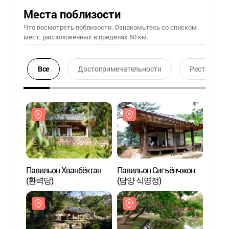
Места поблизости
Что посмотреть поблизости. Ознакомьтесь со списком
мест, расположенных в пределах 50 км.
Все
Достопримечательности
Ресторан
Павильон Хванбёктан
Павильон Сигъёнчжон
Павил
(환벽당)
(담양 식영정)
(환벽