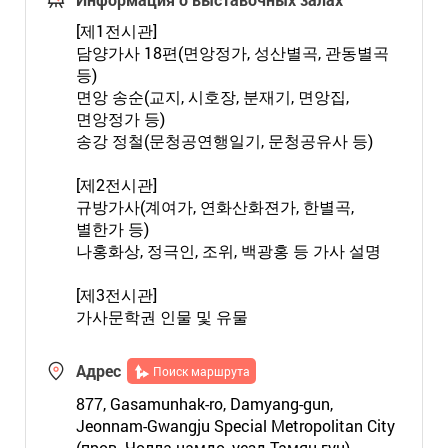
[제1전시관]
담양가사 18편(면앙정가, 성산별곡, 관동별곡
등)
면앙 송순(교지, 시호장, 분재기, 면앙집,
면앙정가 등)
송강 정철(문청공연행일기, 문청공유사 등)
[제2전시관]
규방가사(계여가, 연화산화젼가, 한별곡,
별한가 등)
나홍화상, 정극인, 조위, 백광홍 등 가사 설명
[제3전시관]
가사문학권 인물 및 유물
Адрес
Поиск маршрута
877, Gasamunhak-ro, Damyang-gun,
Jeonnam-Gwangju Special Metropolitan City
(пров. Чолла-намдо, уезд Тамян-гун)