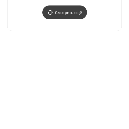
(Слоу сити)) (담양 창평
(Слоу
삼지내마을[슬로시티])
삼지내
Смотреть ещё