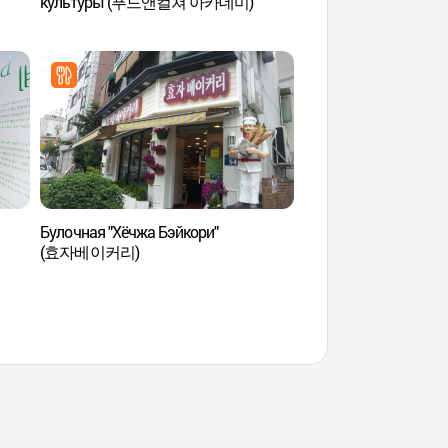
культуры (푸드앤컬쳐 아카데미)
Булочная "Хёчжа Бэйкори"
Деревня Сочхон 
(효자베이커리)