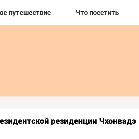
вое путешествие
Что посетить
резидентской резиденции Чхонвадэ