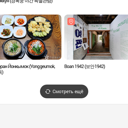
боккун (경복궁 야간 특별관람)
ран Йонкымок (Yonggeumok,
Boan 1942 (보안1942)
)
Смотреть ещё