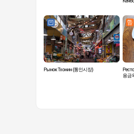
Кён
Рынок Тхонин (통인시장)
Ресто
용금옥