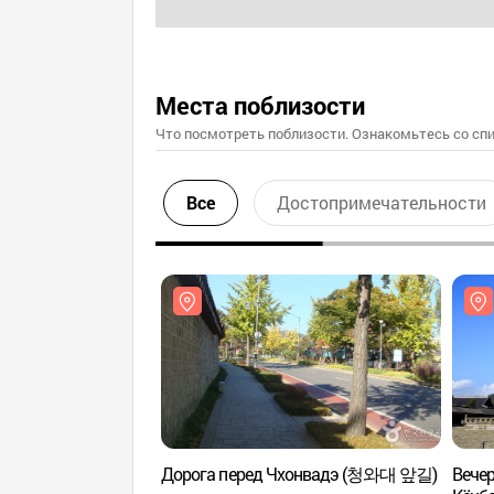
Места поблизости
Что посмотреть поблизости. Ознакомьтесь со спи
Все
Достопримечательности
Дорога перед Чхонвадэ (청와대 앞길)
Вечер