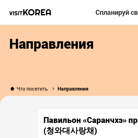
Спланируй с
Направления
Что посетить
Направления
Павильон «Саранчхэ» п
(청와대사랑채)