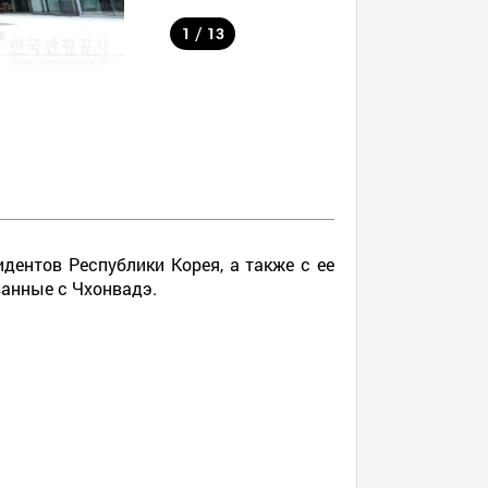
/
1
13
дентов Республики Корея, а также с ее
занные с Чхонвадэ.