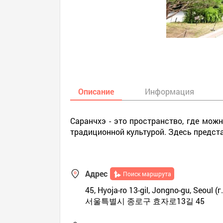
Описание
Информация
Саранчхэ - это пространство, где мож
традиционной культурой. Здесь предста
Адрес
Поиск маршрута
45, Hyoja-ro 13-gil, Jongno-gu, Seoul (
서울특별시 종로구 효자로13길 45