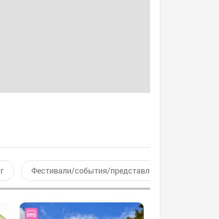
г
Фестивали/события/представления
Актив