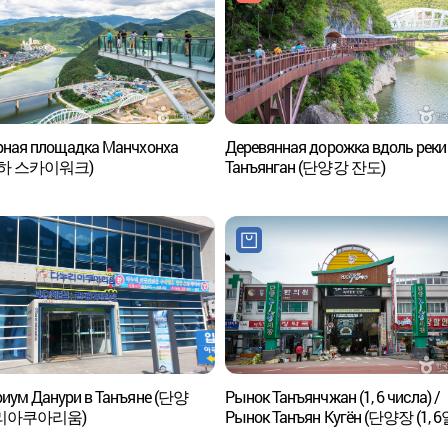
рная площадка Манчхонха
Деревянная дорожка вдоль реки
하 스카이워크)
Танъянган (단양강 잔도)
риум Данури в Танъяне (단양
Рынок Танъянчжан (1, 6 числа) /
리아쿠아리움)
Рынок Танъян Кугён (단양장 (1, 6일
단양구경시장)