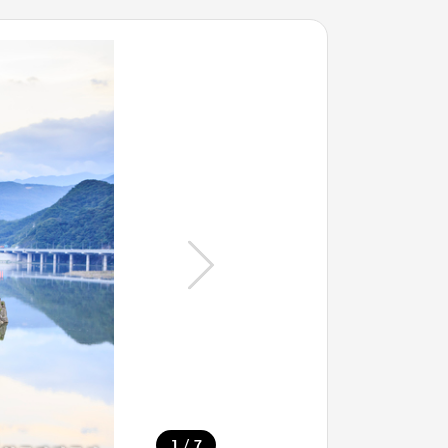
/
1
7