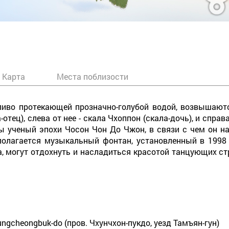
Карта
Места поблизости
ливо протекающей прозначно-голубой водой, возвышают
отец), слева от нее - скала Чхоппон (скала-дочь), и спра
 ученый эпохи Чосон Чон До Чжон, в связи с чем он на
олагается музыкальный фонтан, установленный в 1998 
 могут отдохнуть и насладиться красотой танцующих ст
ungcheongbuk-do (пров. Чхунчхон-пукдо, уезд Тамъян-гун)