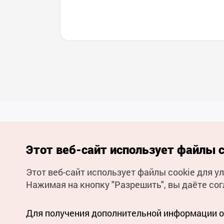
Этот веб-сайт использует файлы c
Этот веб-сайт использует файлы cookie для 
(с) Национальная организация туризма Кореи Все права
Нажимая на кнопку "Разрешить", вы даёте сог
защищены
Для извещения об ошибках и проблемах, связанных с работой
веб-сайта, направляйте ваши запросы на
официальный
адрес электронной почты
Для получения дополнительной информации о 
russian@knto.or.kr