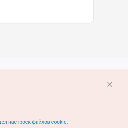
Услуги
е НОТК
Пользовательское соглашение
стов 1330
Политика конфиденциальности
Настройка файлов cookie
О файлах Cookie
дел настроек файлов cookie
.
Условия геосервиса