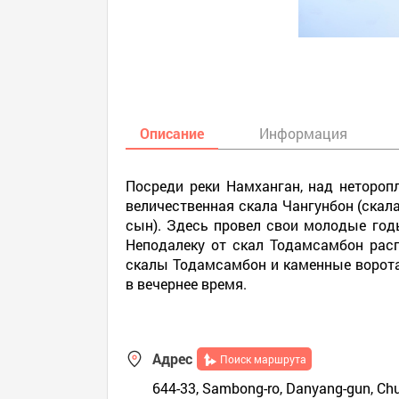
Описание
Информация
Посреди реки Намханган, над нетороп
величественная скала Чангунбон (скала-
сын). Здесь провел свои молодые годы
Неподалеку от скал Тодамсамбон расп
скалы Тодамсамбон и каменные ворота,
в вечернее время.
Адрес
Поиск маршрута
644-33, Sambong-ro, Danyang-gun, Ch