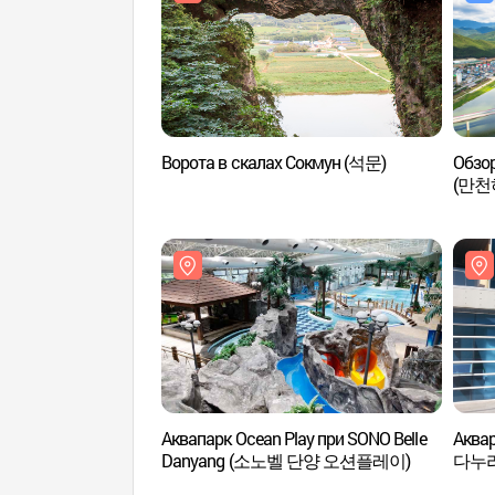
Ворота в скалах Сокмун (석문)
Обзо
(만천
Аквапарк Ocean Play при SONO Belle
Аква
Danyang (소노벨 단양 오션플레이)
다누