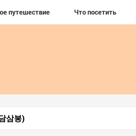
вое путешествие
Что посетить
(도담삼봉)