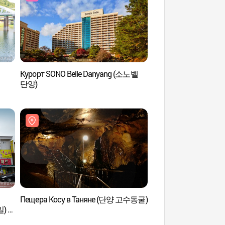
Курорт SONO Belle Danyang (소노벨
Ворота 
단양)
Пещера Косу в Таняне (단양 고수동굴)
Пещера Косу в Та
) /