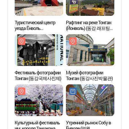
Туристический центр
Рафтинг на реке Тонган
Турис
уезда Ёнволь
(Йонволь) (동강 래프팅
уезда
(영월관광센터)
(영월))
(영월
Фестиваль фотографии
Музей фотографии
Корол
Тонган (동강국제사진제)
Тонган (동강사진박물관)
захор
Ёнвол
[Всем
ЮНЕС
(단종
세계문
Культурный фестиваль
Утренний рынок Собу в
Скала
им. короля Танчжона
Ёнволе (영월
[Наци