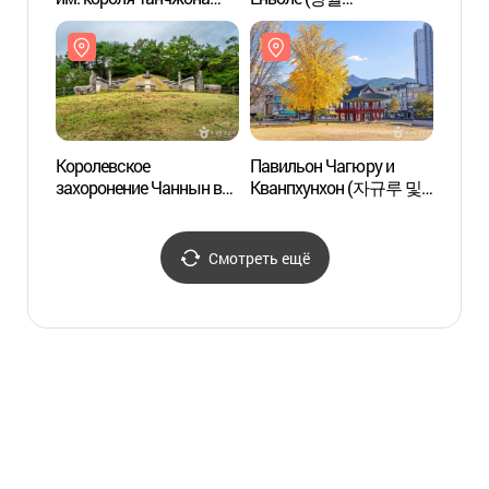
(단종문화제)
서부아침시장)
(선돌
국가지
Королевское
Павильон Чагюру и
Река 
захоронение Чаннын в
Кванпхунхон (자규루 및
Ёнволе (Танчжон)
관풍헌)
[Всемирное наследие
ЮНЕСКО] (영월 장릉
Смотреть ещё
(단종) [유네스코
세계문화유산])