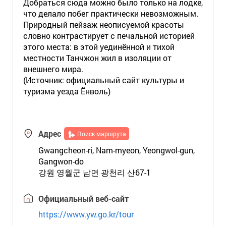
Добраться сюда можно было только на лодке,
что делало побег практически невозможным.
Природный пейзаж неописуемой красоты
словно контрастирует с печальной историей
этого места: в этой уединённой и тихой
местности Танчжон жил в изоляции от
внешнего мира.
(Источник: официальный сайт культуры и
туризма уезда Ёнволь)
Адрес
Поиск маршрута
Gwangcheon-ri, Nam-myeon, Yeongwol-gun,
Gangwon-do
강원 영월군 남면 광천리 산67-1
Официальный веб-сайт
https://www.yw.go.kr/tour