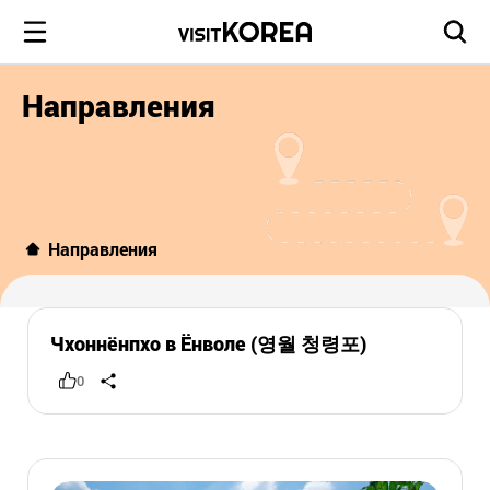
Направления
Направления
Чхоннёнпхо в Ёнволе (영월 청령포)
0