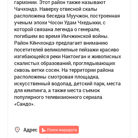
гармонии. Этот район также называют
Чачхондэ. Наверху отвесной скалы
расположена беседка Муучжон, построенная
ученым эпохи Чосон Удам Чхедыкки, с
которой связана легенда о генерале,
погибшем во время Имчжинской войны.
Район Кёнчхондэ предлагает вниманию
посетителей великолепные пейзажи красиво
изгибающейся реки Нактонган и живописных
скалистых образований, проглядывающих
сквозь ветки сосен. На территории района
расположены смотровая площадка,
искусственный водопад, детский парк, места
для кемпинга, а также места съемок
популярного телевизионного сериала
«Сандо».
Адрес
Поиск маршрута