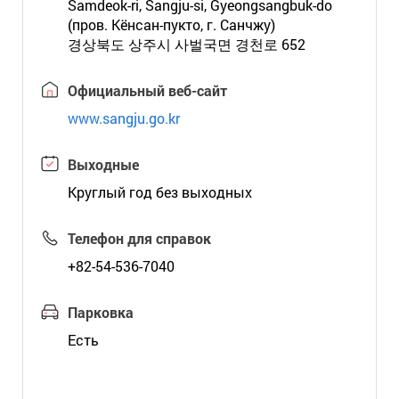
Samdeok-ri, Sangju-si, Gyeongsangbuk-do
(пров. Кёнсан-пукто, г. Санчжу)
경상북도 상주시 사벌국면 경천로 652
Официальный веб-сайт
www.sangju.go.kr
Выходные
Круглый год без выходных
Телефон для справок
+82-54-536-7040
Парковка
Есть