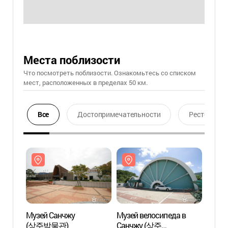
Места поблизости
Что посмотреть поблизости. Ознакомьтесь со списком
мест, расположенных в пределах 50 км.
Все
Достопримечательности
Ресторан
Музей Санчжу
Музей велосипеда в
Музей
(상주박물관)
Санчжу (상주
(상주