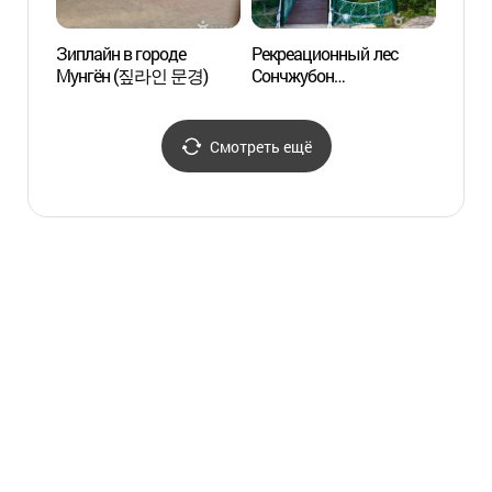
Зиплайн в городе
Рекреационный лес
Рекре
Мунгён (짚라인 문경)
Сончжубон
Сонч
(성주봉자연휴양림)
(성주
Смотреть ещё