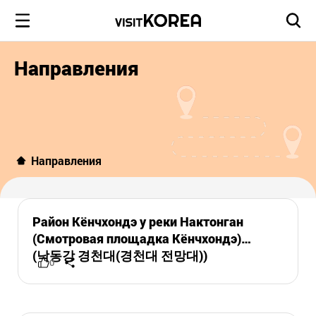
Направления
Направления
Район Кёнчхондэ у реки Нактонган
(Смотровая площадка Кёнчхондэ)
(낙동강 경천대(경천대 전망대))
0