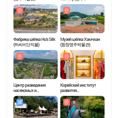
자전거박물관)
Фабрика шёлка Hu's Silk
Музей шёлка Хамчхан
Фабри
(허씨비단직물)
(함창명주박물관)
(허씨
Центр разведения
Корейский институт
Центр
насекомых и
развития
насек
производства коконной
традиционного костюма
произ
нити (잠사곤충사업장)
ханбок (한국한복진흥원)
нит