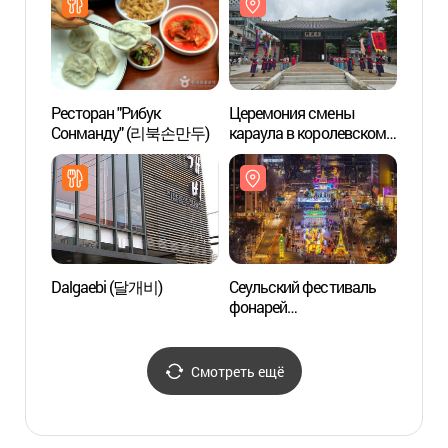
Ресторан "Рибук
Церемония смены
Ворот
Сонманду" (리북손만두)
караула в королевском
двор
дворце Токсугун (서울
대한문
왕궁수문장 교대의식)
Dalgaebi (달개비)
Сеульский фестиваль
Наци
фонарей
совре
(서울빛초롱축제)
во дв
(국
덕수궁
Смотреть ещё