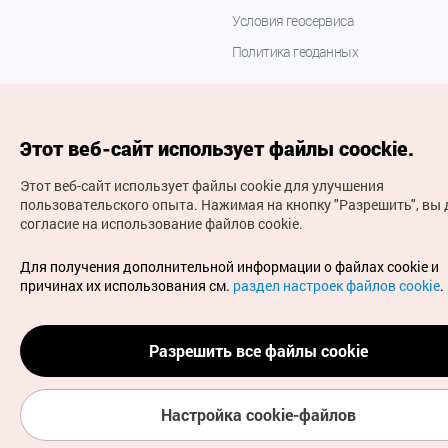
Условия геосервиса
Политика геоданных
Этот веб-сайт использует файлы coockie.
Этот веб-сайт использует файлы cookie для улучшения
пользовательского опыта.
Нажимая на кнопку "Разрешить", вы 
согласие на использование файлов cookie.
(с) Национальная организация туризма Кореи Все
права защищены
Для получения дополнительной информации о файлах cookie и
Для извещения об ошибках и проблемах, связанных с
причинах их использования см.
раздел настроек файлов cookie
.
работой веб-сайта, направляйте ваши запросы на
официальный адрес электронной почты
russian@knto.or.kr
Разрешить все файлы cookie
Настройка cookie-файлов