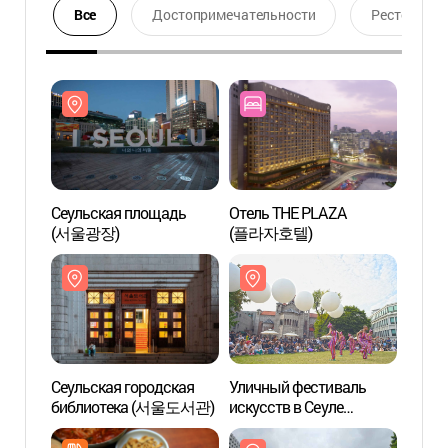
Все
Достопримечательности
Ресторан
Сеульская площадь
Отель THE PLAZA
Сеуль
(서울광장)
(플라자호텔)
(서울
Сеульская городская
Уличный фестиваль
Смот
библиотека (서울도서관)
искусств в Сеуле
Чонд
(서울거리예술축제)