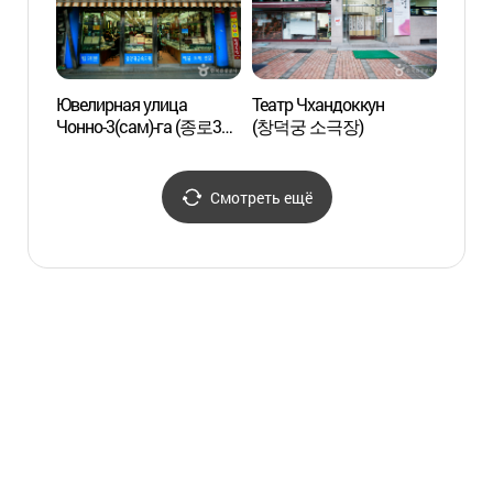
Ювелирная улица
Театр Чхандоккун
Театр
Чонно-3(сам)-га (종로3가
(창덕궁 소극장)
(창덕
귀금속 전문상가)
Смотреть ещё