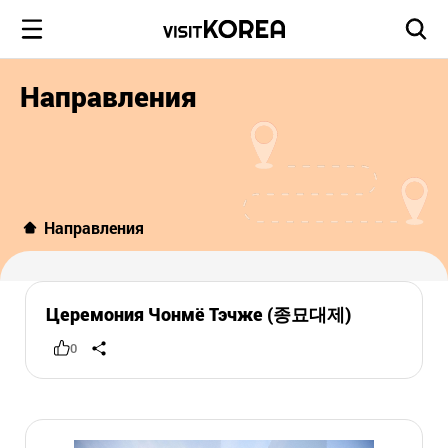
Направления
Направления
Церемония Чонмё Тэчже (종묘대제)
0