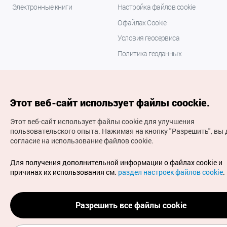
Электронные книги
Настройка файлов cookie
О файлах Cookie
Условия геосервиса
Политика геоданных
Этот веб-сайт использует файлы coockie.
Этот веб-сайт использует файлы cookie для улучшения
пользовательского опыта.
Нажимая на кнопку "Разрешить", вы 
согласие на использование файлов cookie.
(с) Национальная организация туризма Кореи Все
права защищены
Для получения дополнительной информации о файлах cookie и
Для извещения об ошибках и проблемах, связанных с
причинах их использования см.
раздел настроек файлов cookie
.
работой веб-сайта, направляйте ваши запросы на
официальный адрес электронной почты
russian@knto.or.kr
Разрешить все файлы cookie