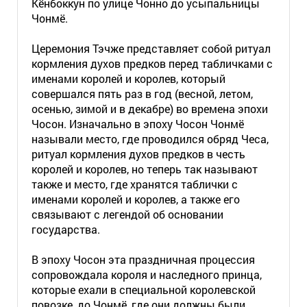
Кёнбоккун по улице Чонно до усыпальницы
Чонмё.
Церемония Тэчже представляет собой ритуал
кормления духов предков перед табличками с
именами королей и королев, который
совершался пять раз в год (весной, летом,
осенью, зимой и в декабре) во времена эпохи
Чосон. Изначально в эпоху Чосон Чонмё
называли место, где проводился обряд Чеса,
ритуал кормления духов предков в честь
королей и королев, но теперь так называют
также и место, где хранятся таблички с
именами королей и королев, а также его
связывают с легендой об основании
государства.
В эпоху Чосон эта праздничная процессия
сопровождала короля и наследного принца,
которые ехали в специальной королевской
повозке, до Чонмё, где они должны были