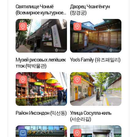
Святилище Чонмё
Дворец Чхангёнгун
Свят
(Всемирное культурное
(창경궁)
(Всем
наследие ЮНЕСКО) (종묘
насл
[유네스코 세계문화유산])
[유네
Музей рисовых лепёшек
Yoo's Family (유즈패밀리)
Музей
тток (떡박물관)
тток
Район Иксондон (익선동)
Улица Сосулла-киль
Райо
(서순라길)