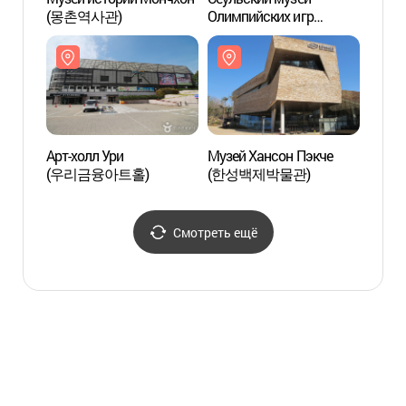
(몽촌역사관)
Олимпийских игр
(몽촌
(서울올림픽기념관)
Арт-холл Ури
Музей Хансон Пэкче
Арт-х
(우리금융아트홀)
(한성백제박물관)
(우리
Смотреть ещё