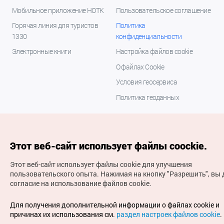
Мобильное приложение НОТК
Пользовательское соглашение
Горячая линия для туристов
Политика
1330
конфиденциальности
Электронные книги
Настройка файлов cookie
О файлах Cookie
Условия геосервиса
Политика геоданных
Этот веб-сайт использует файлы coockie.
Этот веб-сайт использует файлы cookie для улучшения
пользовательского опыта.
Нажимая на кнопку "Разрешить", вы 
согласие на использование файлов cookie.
(с) Национальная организация туризма Кореи Все
права защищены
Для получения дополнительной информации о файлах cookie и
Для извещения об ошибках и проблемах, связанных с
причинах их использования см.
раздел настроек файлов cookie
.
работой веб-сайта, направляйте ваши запросы на