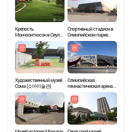
Крепость
Спортивный стадион в
Крепо
Мончхонтхосон в Сеуле
Олимпийском парке
Мончх
(서울 몽촌토성)
(올림픽공원 경기장)
(서울
Художественный музей
Олимпийская
Худож
Сома (소마미술관)
гимнастическая арена
Сом
KSPO Dome
(올림픽공원체조경기장)
Музей истории Мончхон
Сеульский музей
Музей