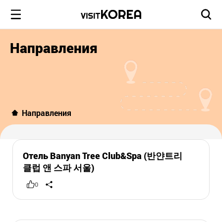
Направления
Направления
Отель Banyan Tree Club&Spa (반얀트리
클럽 앤 스파 서울)
0