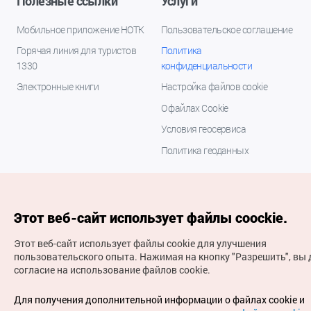
Полезные ссылки
Услуги
Мобильное приложение НОТК
Пользовательское соглашение
Горячая линия для туристов
Политика
1330
конфиденциальности
Электронные книги
Настройка файлов cookie
О файлах Cookie
Условия геосервиса
Политика геоданных
Этот веб-сайт использует файлы coockie.
Этот веб-сайт использует файлы cookie для улучшения
пользовательского опыта.
Нажимая на кнопку "Разрешить", вы 
согласие на использование файлов cookie.
(с) Национальная организация туризма Кореи Все
права защищены
Для получения дополнительной информации о файлах cookie и
Для извещения об ошибках и проблемах, связанных с