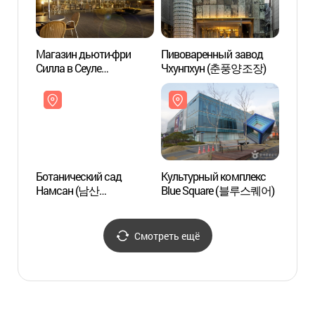
Магазин дьюти-фри
Пивоваренный завод
Культ
Силла в Сеуле
Чхунпхун (춘풍양조장)
Blue
(신라면세점-서울점)
Ботанический сад
Культурный комплекс
Стади
Намсан (남산
Blue Square (블루스퀘어)
(장충
야외식물원)
Смотреть ещё