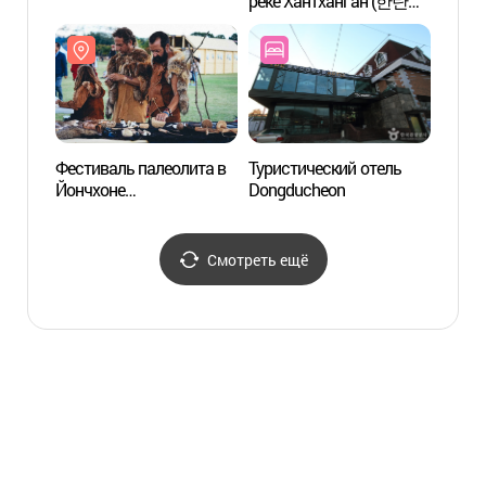
реке Хантханган (한탄강
(Глоб
관광지)
геоло
ЮНЕСК
(포천
유네스
Фестиваль палеолита в
Туристический отель
Водоп
Йончхоне
Dongducheon
(비둘
(연천구석기축제)
Смотреть ещё