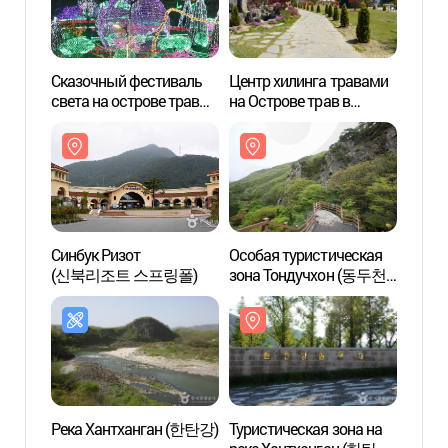
Сказочный фестиваль
Центр хилинга травами
Центр
света на острове трав
на Острове трав в
на Ос
Herb Island (허브아일랜드
Пхочхоне (허브아일랜드
Пхоч
불빛동화축제)
허브힐링센터)
허브힐
Синбук Ризот
Особая туристическая
Особа
(신북리조트 스프링폴)
зона Тондучхон (동두천
зона
관광특구)
관광특
Река Хантханган (한탄강)
Туристическая зона на
Арт-в