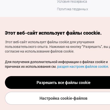
Условия геосервиса
Политика геоданных
Этот веб-сайт использует файлы coockie.
Этот веб-сайт использует файлы cookie для улучшения
пользовательского опыта.
Нажимая на кнопку "Разрешить", вы 
согласие на использование файлов cookie.
(с) Национальная организация туризма Кореи Все
права защищены
Для получения дополнительной информации о файлах cookie и
Для извещения об ошибках и проблемах, связанных с
причинах их использования см.
раздел настроек файлов cookie
.
работой веб-сайта, направляйте ваши запросы на
официальный адрес электронной почты
russian@knto.or.kr
Разрешить все файлы cookie
Настройка cookie-файлов