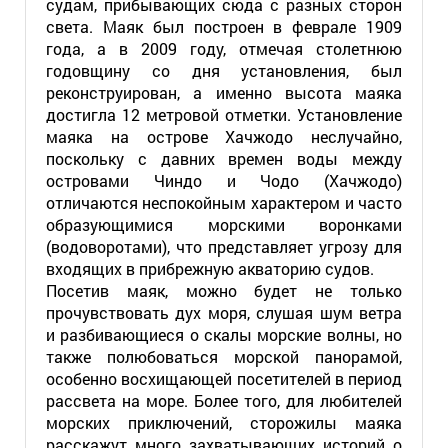
судам, прибывающих сюда с разных сторон
света. Маяк был построен в феврале 1909
года, а в 2009 году, отмечая столетнюю
годовщину со дня установления, был
реконструирован, а именно высота маяка
достигла 12 метровой отметки. Установление
маяка на острове Хачжодо неслучайно,
поскольку с давних времен воды между
островами Чиндо и Чодо (Хачжодо)
отличаются неспокойным характером и часто
образующимися морскими воронками
(водоворотами), что представляет угрозу для
входящих в прибрежную акваторию судов.
Посетив маяк, можно будет не только
прочувствовать дух моря, слушая шум ветра
и разбивающиеся о скалы морские волны, но
также полюбоваться морской панорамой,
особенно восхищающей посетителей в период
рассвета на море. Более того, для любителей
морских приключений, сторожилы маяка
расскажут много захватывающих историй о