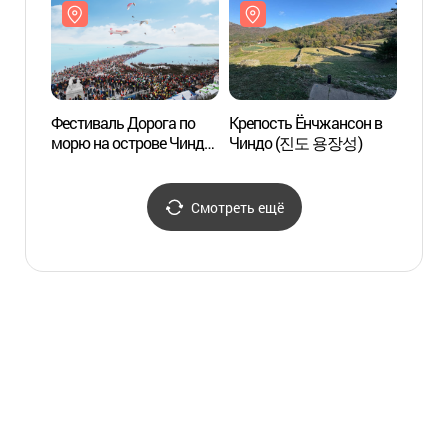
바닷길)
Фестиваль Дорога по
Крепость Ёнчжансон в
Крепо
морю на острове Чиндо
Чиндо (진도 용장성)
Чинд
(진도신비의바닷길축제)
Смотреть ещё