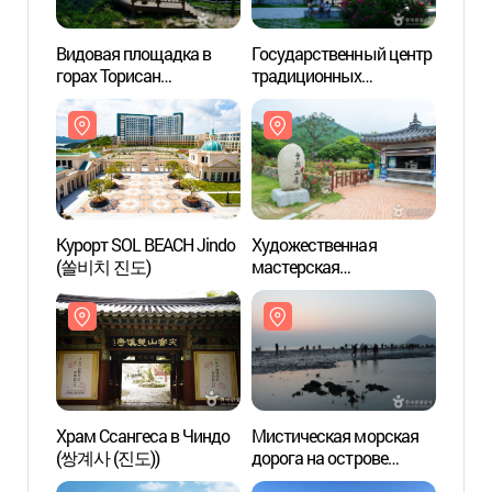
Видовая площадка в
Государственный центр
Видов
горах Торисан
традиционных
горах
(도리산전망대)
исполнительских
(도리
искусств провинции
Чолла-намдо
(국립남도국악원)
Курорт SOL BEACH Jindo
Художественная
Курор
(쏠비치 진도)
мастерская
(쏠비
Уллимсанбан в Чиндо
(진도 운림산방)
Храм Ссангеса в Чиндо
Мистическая морская
Храм 
(쌍계사 (진도))
дорога на острове
(쌍계사
Чиндо (진도 신비의