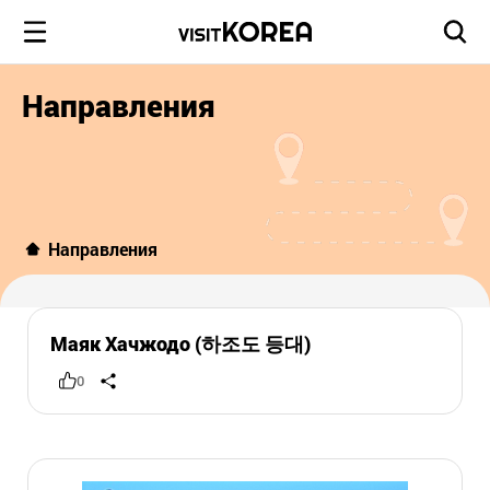
Направления
Направления
Маяк Хачжодо (하조도 등대)
0