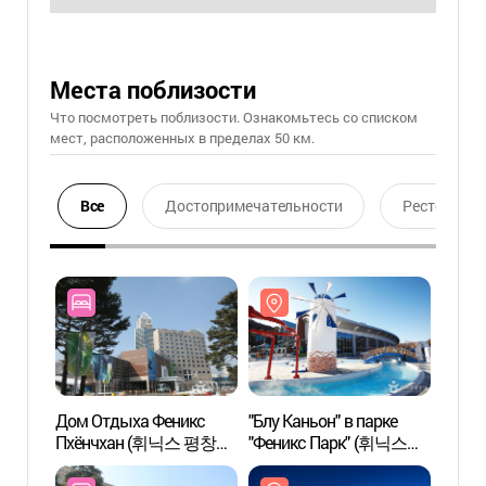
Места поблизости
Что посмотреть поблизости. Ознакомьтесь со списком
мест, расположенных в пределах 50 км.
Все
Достопримечательности
Ресторан
Дом Отдыха Феникс
"Блу Каньон" в парке
"Блу 
Пхёнчхан (휘닉스 평창
"Феникс Парк" (휘닉스
"Фени
콘도)
블루캐니언)
블루캐