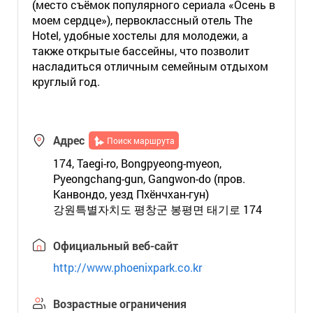
(место съёмок популярного сериала «Осень в
моем сердце»), первоклассный отель The
Hotel, удобные хостелы для молодежи, а
также открытые бассейны, что позволит
насладиться отличным семейным отдыхом
круглый год.
Адрес
Поиск маршрута
174, Taegi-ro, Bongpyeong-myeon,
Pyeongchang-gun, Gangwon-do (пров.
Канвондо, уезд Пхёнчхан-гун)
강원특별자치도 평창군 봉평면 태기로 174
Официальный веб-сайт
http://www.phoenixpark.co.kr
Возрастные ограничения