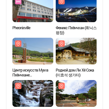
Pheonixville
Феникс Пхёнчхан (휘닉스
Центр
평창)
Пхёнч
(평창
Центр искусств Муи в
Родной дом Ли Хё Сока
Доли
Пхёнчхане
(이효석 생가터)
(흥정
(평창무이예술관)