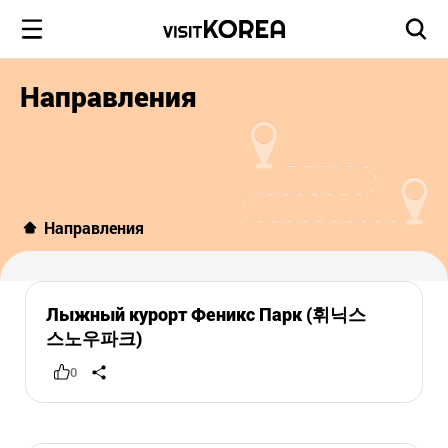
Направления
Направления
Лыжный курорт Феникс Парк (휘닉스
스노우파크)
0