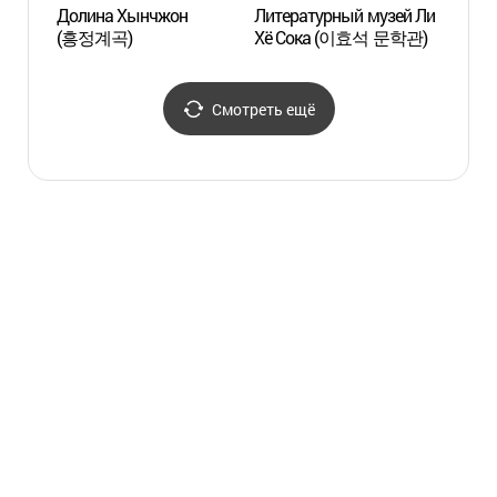
Долина Хынчжон
Литературный музей Ли
Нацио
(흥정계곡)
Хё Сока (이효석 문학관)
"СупЧ
(국립
Смотреть ещё